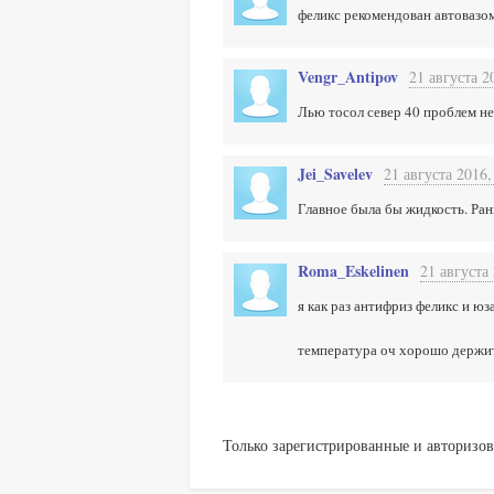
феликс рекомендован автовазом
Vengr_Antipov
21 августа 2
Лью тосол север 40 проблем не
Jei_Savelev
21 августа 2016,
Главное была бы жидкость. Рань
Roma_Eskelinen
21 августа 
я как раз антифриз феликс и юза
температура оч хорошо держит
Только зарегистрированные и авторизов