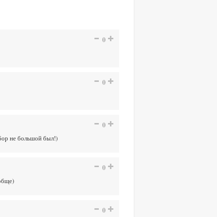
0
0
0
бор не большой был!)
0
обще)
0