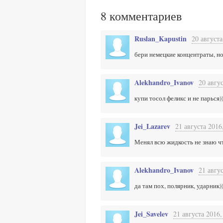
8
комментариев
Ruslan_Kapustin
20 августа
бери немецкие концентраты, но 
Alekhandro_Ivanov
20 авгус
купи тосол феликс и не парься)
Jei_Lazarev
21 августа 2016
Менял всю жидкость не знаю чт
Alekhandro_Ivanov
21 авгус
да там пох, полярник, ударник
Jei_Savelev
21 августа 2016,