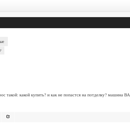
ые
P
ос такой: какой купить? и как не попастся на потделку? машина В