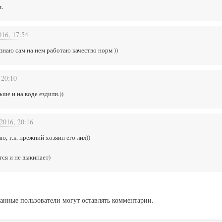
.
016, 17:54
знаю сам на нем работаю качество норм ))
 20:10
ше и на воде ездили.))
2016, 20:16
ю, т.к. прежний хозяин его лил))
ся и не выкипает)
анные пользователи могут оставлять комментарии.