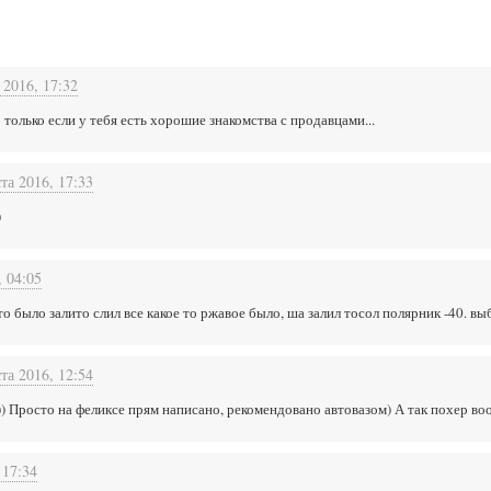
 2016, 17:32
только если у тебя есть хорошие знакомства с продавцами...
та 2016, 17:33
)
, 04:05
о было залито слил все какое то ржавое было, ша залил тосол полярник -40. вы
та 2016, 12:54
))) Просто на феликсе прям написано, рекомендовано автовазом) А так похер во
 17:34