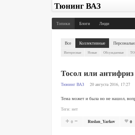
Тюнинг ВАЗ
Топики
Блоги
Люди
Все
Коллективные
Персональн
Интересные
Новые
Обсуждаемые
TO
Тосол или антифриз
Тюнинг ВАЗ
20 августа 2016, 17:27
Тема может и была но не нашол, вопр
Теги:
нет
Ruslan_Yarkov
0
0