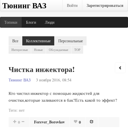
Тюнинг ВАЗ
Зарегистрироваться
Войти
Топики
Блоги
Люди
Все
Коллективные
Персональные
Интересные
Новые
Обсуждаемые
TOP
Чистка инжектора!
Тюнинг ВАЗ
3 ноября 2016, 08:54
Кто чистил инжектор с помощью жидкостей для
очистки,которые заливаются в бак?Есть какой то эффект?
Теги:
нет
Forever_Borovkov
0
0