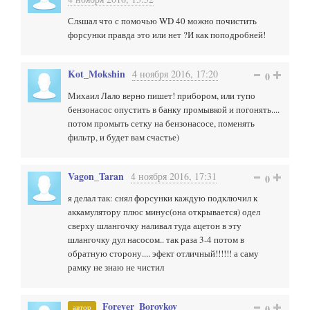
Слsшал что с помочью WD 40 можно почистить
форсунки правда это или нет ?И как поподробней!
Kot_Mokshin
4 ноября 2016, 17:20
0
Михаил Лало верно пишет! прибором, или тупо
бензонасос опустить в банку промывкой и погонять....
потом промыть сетку на бензонасосе, поменять
фильтр, и будет вам счастье)
Vagon_Taran
4 ноября 2016, 17:31
0
я делал так: снял форсунки каждую подключил к
аккамулятору плюс минус(она открывается) одел
сверху шлангочку наливал туда ацетон в эту
шлангочку дул насосом.. так раза 3-4 потом в
обратную сторону.... эфект отличный!!!!!! а саму
рамку не знаю не чистил
Forever_Borovkov
автор
0