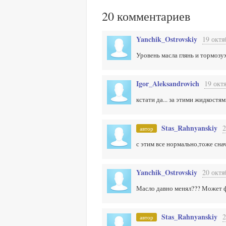
20
комментариев
Yanchik_Ostrovskiy
19 октя
Уровень масла глянь и тормозу
Igor_Aleksandrovich
19 окт
кстати да... за этими жидкостя
Stas_Rahnyanskiy
2
автор
с этим все нормально,тоже снач
Yanchik_Ostrovskiy
20 октя
Масло давно менял??? Может ф
Stas_Rahnyanskiy
2
автор