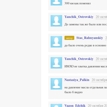
300 км как поменял
Yanchik_Ostrovskiy
20 октя
До замены так же было или пос
Stas_Rahnyanskiy
2
автор
да было очень редко в основно
Yanchik_Ostrovskiy
20 октя
ИМХО не хватка давления масл
Nastasiya_Palkin
20 октября
на давление масла отдельная ла
было б видно
Vagon_Edchik
20 октября 2