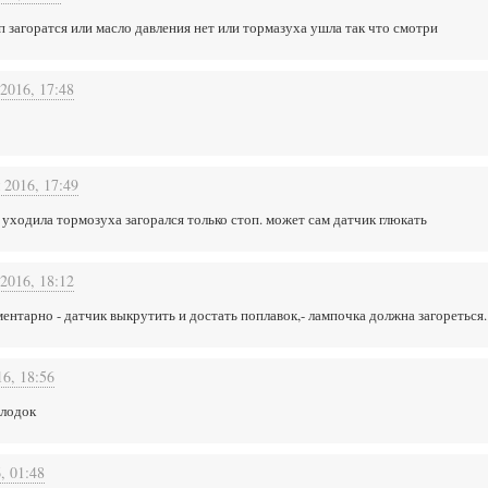
п загоратся или масло давления нет или тормазуха ушла так что смотри
2016, 17:48
 2016, 17:49
а уходила тормозуха загорался только стоп. может сам датчик глюкать
2016, 18:12
ментарно - датчик выкрутить и достать поплавок,- лампочка должна загореться..
16, 18:56
олодок
, 01:48