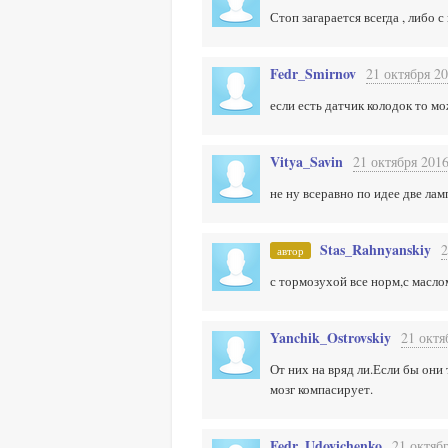
Стоп загарается всегда , либо 
Fedr_Smirnov
21 октября 20
если есть датчик колодок то мо
Vitya_Savin
21 октября 2016
не ну всеравно по идее две ла
Stas_Rahnyanskiy
2
автор
с тормозухой все норм,с масло
Yanchik_Ostrovskiy
21 октя
От них на вряд ли.Если бы они
мозг компасирует.
Fedr_Udovichenko
21 октябр