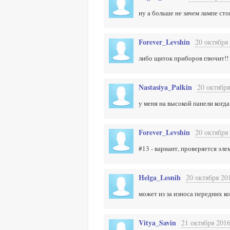
ну а больше не зачем лампе сто
Forever_Levshin
20 октября 
либо щиток приборов глючит!!
Nastasiya_Palkin
20 октября
у меня на высокой панели когд
Forever_Levshin
20 октября 
#13 - вариант, проверяется эле
Helga_Lesnih
20 октября 20
может из за износа передних к
Vitya_Savin
21 октября 2016