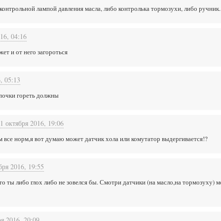
с контрольной лампой давления масла, либо контролька тормозухи, либо ручник.
16, 04:16
жет и от него загороться
, 05:13
мпочки гореть должны
1 октября 2016, 19:06
м все норм,я вот думаю может датчик хола или комутатор выдергивается!?
бря 2016, 19:55
 то ты либо глох либо не зовелся бы. Смотри датчики (на масло,на тормозуху)
я 2016, 20:09