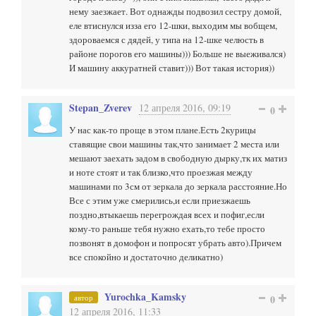
нему заезжает. Вот однажды подвозил сестру домой,
еле втиснулся изза его 12-шки, выходим мы вобщем,
здороваемся с дядей, у типа на 12-шке челюсть в
районе порогов его машины))) Больше не выеживался)
И машину аккуратней ставит))) Вот такая история))
Stepan_Zverev
12 апреля 2016, 09:19
0
У нас как-то проще в этом плане.Есть 2курицы
ставящие свои машины так,что занимает 2 места или
мешают заехать задом в свободную дырку,тк их матиз
и ноте стоят и так близко,что проезжая между
машинами по 3см от зеркала до зеркала расстояние.Но
Все с этим уже смерились,и если приезжаешь
поздно,втыкаешь перегрождая всех и пофиг,если
кому-то раньше тебя нужно ехать,то тебе просто
позвонят в домофон и попросят убрать авто).Причем
все спокойно и достаточно деликатно)
Yurochka_Kamsky
автор
0
12 апреля 2016, 11:33