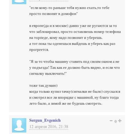
"если кому-то раньше тебя нужно ехать,то тебе
просто позвонят в домофон"
в европе(да и в москве) давно уже не ругаются за то
что заблокировал, просто оставляешь номер телефона
на торпеде, кому надо позвонит и уберешь.
а тот пока ты оденешься выйдешь и убереь как раз
прогреется.
"Я за то чтобы машину ставить под своим окном а не
у подъезда! Так как ее должно быть видно, и если что
сигналку выключить!"
тоже так думаю)
когда только купил тачку(сигналки не было) спускался
и смотрел все ли впорядке с машиной, ну благо тогда
лето было, а зимой же не будешь смотреть.
Sergun_Evgenich
0
12 апреля 2016, 21:38