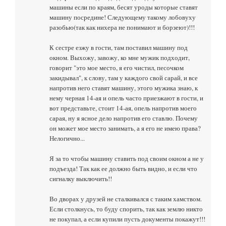
машины если по краям, бесят уроды которые ставят
машину посредине! Следующему такому лобовуху
разобью(так как нихера не понимают и борзеют)!!!
К сестре езжу в гости, там поставил машину под
окном. Выхожу, завожу, ко мне мужик подходит,
говорит "это мое место, я его чистил, песочком
закидывал", к слову, там у каждого свой сарай, и все
напротив него ставят машину, этого мужика знаю, к
нему черная 14-ая и опель часто приезжают в гости, и
вот представьте, стоит 14-ая, опель напротив моего
сарая, ну я ясное дело напротив его ставлю. Почему
он может мое место занимать, а я его не имею права?
Нелогично...
Я за то чтобы машину ставить под своим окном а не у
подъезда! Так как ее должно быть видно, и если что
сигналку выключить!!
Во дворах у друзей не сталкивался с таким хамством.
Если столкнусь, то буду спорить, так как землю никто
не покупал, а если купили пусть документы покажут!!!