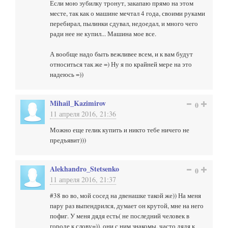
Если мою зубилку тронут, закапаю прямо на этом
месте, так как о машине мечтал 4 года, своими руками
перебирал, пылинки сдувал, недоедал, и много чего
ради нее не купил... Машина мое все.
А вообще надо быть вежливее всем, и к вам будут
относиться так же =) Ну я по крайней мере на это
надеюсь =))
Mihail_Kazimirov
0
11 апреля 2016, 21:36
Можно еще гелик купить и никто тебе ничего не
предъявит)))
Alekhandro_Stetsenko
0
11 апреля 2016, 21:37
#38 во во, мой сосед на двенашке такой же)) На меня
пару раз выпендрился, думает он крутой, мне на него
пофиг. У меня дядя есть( не последний человек в
городе к слову=)), они с ним знакомы, часто дядя к