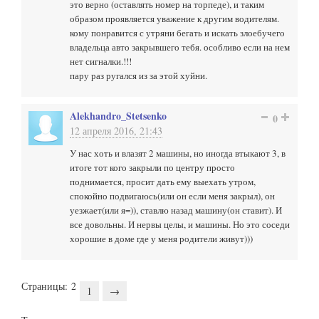
это верно (оставлять номер на торпеде), и таким
образом проявляется уважение к другим водителям.
кому понравится с утряни бегать и искать злоебучего
владельца авто закрывшего тебя. особливо если на нем
нет сигналки.!!!
пару раз ругался из за этой хуйни.
Alekhandro_Stetsenko
0
12 апреля 2016, 21:43
У нас хоть и влазят 2 машины, но иногда втыкают 3, в
итоге тот кого закрыли по центру просто
поднимается, просит дать ему выехать утром,
спокойно подвигаюсь(или он если меня закрыл), он
уезжает(или я=)), ставлю назад машину(он ставит). И
все довольны. И нервы целы, и машины. Но это соседи
хорошие в доме где у меня родители живут)))
Страницы:
2
1
→