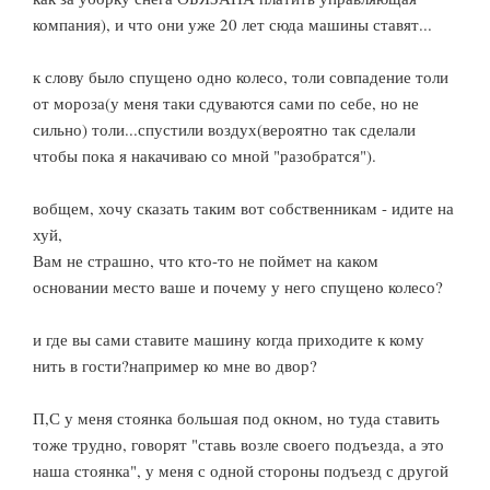
компания), и что они уже 20 лет сюда машины ставят...
к слову было спущено одно колесо, толи совпадение толи
от мороза(у меня таки сдуваются сами по себе, но не
сильно) толи...спустили воздух(вероятно так сделали
чтобы пока я накачиваю со мной "разобратся").
вобщем, хочу сказать таким вот собственникам - идите на
хуй,
Вам не страшно, что кто-то не поймет на каком
основании место ваше и почему у него спущено колесо?
и где вы сами ставите машину когда приходите к кому
нить в гости?например ко мне во двор?
П,С у меня стоянка большая под окном, но туда ставить
тоже трудно, говорят "ставь возле своего подъезда, а это
наша стоянка", у меня с одной стороны подъезд с другой