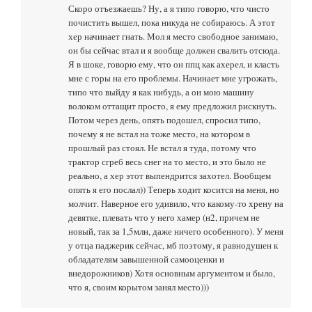
Скоро отъезжаешь? Ну, а я типо говорю, что чисто
почистить вышел, пока никуда не собираюсь. А этот
хер начинает гнать. Мол я место свободное занимаю,
он бы сейчас втал и я вообще должен свалить отсюда.
Я в шоке, говорю ему, что он ппц как ахерел, и класть
мне с горы на его проблемы. Начинает мне угрожать,
типо что выйду я как нибудь, а он мою машину
волоком оттащит просто, я ему предложил рискнуть.
Потом через день, опять подошел, спросил типо,
почему я не встал на тоже место, на котором в
прошлый раз стоял. Не встал я туда, потому что
трактор сгреб весь снег на то место, и это было не
реально, а хер этот выпендрится захотел. Вообщем
опять я его послал)) Теперь ходит косится на меня, но
молчит. Наверное его удивило, что какому-то хрену на
девятке, плевать что у него хамер (н2, причем не
новый, так за 1,5млн, даже ничего особенного). У меня
у отца паджерик сейчас, мб поэтому, я равнодушен к
обладателям завышенной самооценки и
внедорожников) Хотя основным аргументом и было,
что я, своим корытом занял место)))