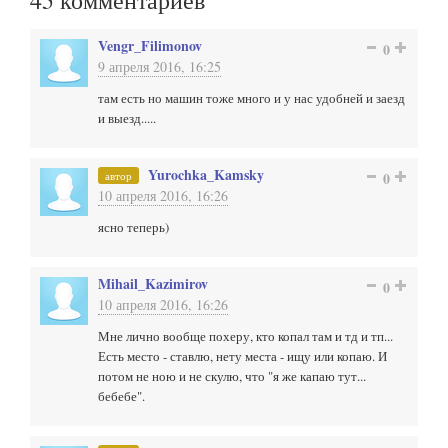
45
комментариев
Vengr_Filimonov
0
9 апреля 2016, 16:25
там есть но машин тоже много и у нас удобней и заезд
и выезд.....
Yurochka_Kamsky
автор
0
10 апреля 2016, 16:26
ясно теперь)
Mihail_Kazimirov
0
10 апреля 2016, 16:26
Мне лично вообще похеру, кто копал там и тд и тп...
Есть место - ставлю, нету места - ищу или копаю. И
потом не ною и не скулю, что "я же капаю тут...
бебебе".