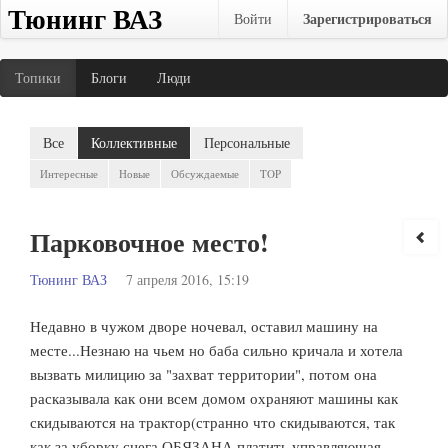
Тюнинг ВАЗ
Зарегистрироваться
Войти
Топики
Блоги
Люди
Все
Коллективные
Персональные
Интересные
Новые
Обсуждаемые
TOP
Парковочное место!
Тюнинг ВАЗ
7 апреля 2016, 15:19
Недавно в чужом дворе ночевал, оставил машину на
месте...Незнаю на чьем но баба сильно кричала и хотела
вызвать милицию за "захват территории", потом она
расказывала как они всем домом охраняют машины как
скидываются на трактор(странно что скидываются, так
как за уборку снега ОБЯЗАНА платить управляющая