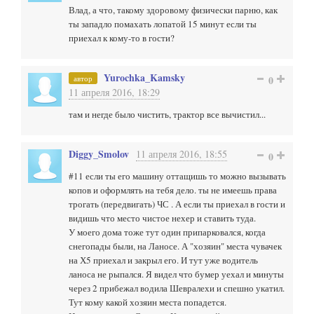
Влад, а что, такому здоровому физически парню, как
ты западло помахать лопатой 15 минут если ты
приехал к кому-то в гости?
Yurochka_Kamsky
автор
0
11 апреля 2016, 18:29
там и негде было чистить, трактор все вычистил...
Diggy_Smolov
11 апреля 2016, 18:55
0
#11 если ты его машину оттащишь то можно вызывать
копов и оформлять на тебя дело. ты не имеешь права
трогать (передвигать) ЧС . А если ты приехал в гости и
видишь что место чистое нехер и ставить туда.
У моего дома тоже тут один припарковался, когда
снегопады были, на Ланосе. А "хозяин" места чувачек
на Х5 приехал и закрыл его. И тут уже водитель
ланоса не рыпался. Я видел что бумер уехал и минуты
через 2 прибежал водила Шевралехи и спешно укатил.
Тут кому какой хозяин места попадется.