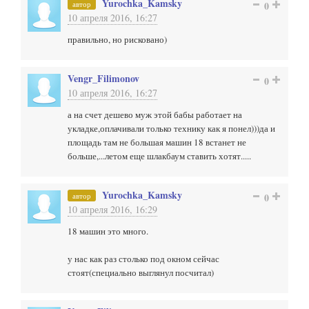
Yurochka_Kamsky
автор
0
10 апреля 2016, 16:27
правильно, но рисковано)
Vengr_Filimonov
0
10 апреля 2016, 16:27
а на счет дешево муж этой бабы работает на
укладке,оплачивали только технику как я понел)))да и
площадь там не большая машин 18 встанет не
больше,...летом еще шлакбаум ставить хотят.....
Yurochka_Kamsky
автор
0
10 апреля 2016, 16:29
18 машин это много.
у нас как раз столько под окном сейчас
стоят(специально выглянул посчитал)