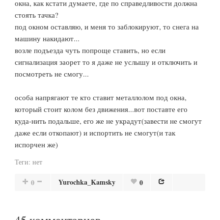
окна, как кстати думаете, где по справедливости должна
стоять тачка?
под окном оставляю, и меня то заблокируют, то снега на
машину накидают...
возле подъезда чуть попроще ставить, но если
сигнализация заорет то я даже не услышу и отключить и
посмотреть не смогу...
особа напрягают те кто ставит металлолом под окна,
который стоит колом без движения...вот поставте его
куда-нить подальше, его же не украдут(завести не смогут
даже если откопают) и испортить не смогут(и так
испорчен же)
Теги:
нет
Yurochka_Kamsky
0
0