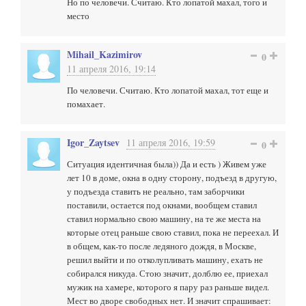
Но по человечи. Считаю. Кто лопатой махал, того и
место
Mihail_Kazimirov
0
11 апреля 2016, 19:14
По человечи. Считаю. Кто лопатой махал, тот еще и
помахает.
Igor_Zaytsev
11 апреля 2016, 19:59
0
Ситуация идентичная была)) Да и есть ) Живем уже
лет 10 в доме, окна в одну сторону, подъезд в другую,
у подъезда ставить не реально, там заборчики
поставили, остается под окнами, вообщем ставил
ставил нормально свою машину, на те же места на
которые отец раньше свою ставил, пока не переехал. И
в общем, как-то после ледяного дождя, в Москве,
решил выйти и по отколупливать машину, ехать не
собирался никуда. Стою значит, долблю ее, приехал
мужик на хамере, которого я пару раз раньше видел.
Мест во дворе свободных нет. И значит спрашивает: