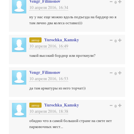
Vengr_Filimonov
0
10 апреля 2016, 16:34
ну у нас еще можно вдоль подъезда на бардюр но я
там лично два колеса оставил)))
Yurochka_Kamsky
автор
0
10 апреля 2016, 16:49
такой высокий бордюр или проткнули?
Vengr_Filimonov
0
10 апреля 2016, 16:53
да там арматуры из него торчат))
Yurochka_Kamsky
автор
0
10 апреля 2016, 18:38
обидно что в самой большой стране на свете нет
парковочных мест...