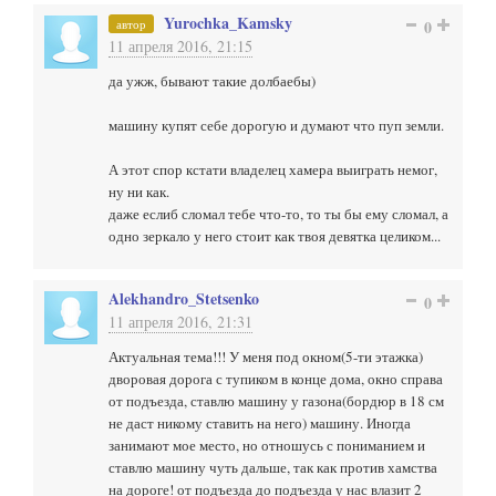
Yurochka_Kamsky
автор
0
11 апреля 2016, 21:15
да ужж, бывают такие долбаебы)
машину купят себе дорогую и думают что пуп земли.
А этот спор кстати владелец хамера выиграть немог,
ну ни как.
даже еслиб сломал тебе что-то, то ты бы ему сломал, а
одно зеркало у него стоит как твоя девятка целиком...
Alekhandro_Stetsenko
0
11 апреля 2016, 21:31
Актуальная тема!!! У меня под окном(5-ти этажка)
дворовая дорога с тупиком в конце дома, окно справа
от подъезда, ставлю машину у газона(бордюр в 18 см
не даст никому ставить на него) машину. Иногда
занимают мое место, но отношусь с пониманием и
ставлю машину чуть дальше, так как против хамства
на дороге! от подъезда до подъезда у нас влазит 2