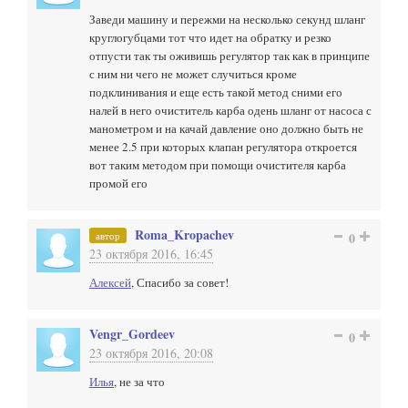
Заведи машину и пережми на несколько секунд шланг
круглогубцами тот что идет на обратку и резко
отпусти так ты оживишь регулятор так как в принципе
с ним ни чего не может случиться кроме
подклинивания и еще есть такой метод сними его
налей в него очиститель карба одень шланг от насоса с
манометром и на качай давление оно должно быть не
менее 2.5 при которых клапан регулятора откроется
вот таким методом при помощи очистителя карба
промой его
Roma_Kropachev
автор
0
23 октября 2016, 16:45
Алексей
, Спасибо за совет!
Vengr_Gordeev
0
23 октября 2016, 20:08
Илья
, не за что