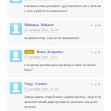
я менялся этим датчиком с другом,ничего ни у меня ни
у него в работе не изменилось!
Mishanya_Makarov
0
22 октября 2016, 14:18
на диагностику тода на на нормальную
Roma_Kropachev
автор
0
22 октября 2016, 15:11
а че кроме датчика расхода воздуха ниче не может
быть?
Vengr_Gordeev
0
22 октября 2016, 21:20
Заведи двигло открой капот сдерни провод с дпдз если
заглохнет меняй дмрв проверено доказано сам долго
мучался