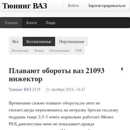
Тюнинг ВАЗ
Зарегистрироваться
Войти
Топики
Блоги
Люди
Все
Коллективные
Персональные
Интересные
Новые
Обсуждаемые
TOP
Плавают обороты ваз 21093
инжектор
Тюнинг ВАЗ 2115
21 октября 2016, 14:47
Временами сильно плавают обороты,но авто не
глохнет,когда переключаюсь на нетралку бросая газ,газку
поддашь тыще 2,5-3 опять нормально работает.Менял
РХХ,диагностика ниче не показывает,правда