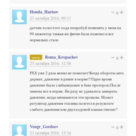
Honda_Harisov
0
23 октября 2016, 09:11
датчик холостого хода попробуй поменять у меня на
99 инжектор таккая же фигня была поменял и все
нормально стало
Roma_Kropachev
автор
0
23 октября 2016, 12:58
РХХ уже 2 раза менял не помогает!Когда обороты авто
держит, давление в рампе в норме!!!Одно время
давление было слабым(шланг в баке протерся).После
замены все в норме. Ни разу не удавалось замерить
давление, когда начинаются эти провалы. Может
регулятор давления топлива полетел в результате
слабого давления или двухходовой клапан глючит?
Vengr_Gordeev
0
23 октября 2016, 15:34