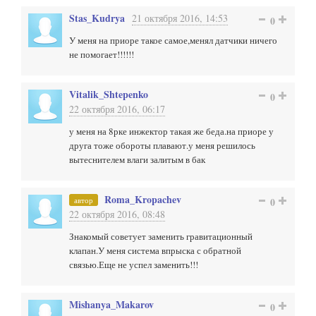
Stas_Kudrya
21 октября 2016, 14:53
0
У меня на приоре такое самое,менял датчики ничего
не помогает!!!!!!
Vitalik_Shtepenko
0
22 октября 2016, 06:17
у меня на 8рке инжектор такая же беда.на приоре у
друга тоже обороты плавают.у меня решилось
вытеснителем влаги залитым в бак
Roma_Kropachev
автор
0
22 октября 2016, 08:48
Знакомый советует заменить гравитационный
клапан.У меня система впрыска с обратной
связью.Еще не успел заменить!!!
Mishanya_Makarov
0