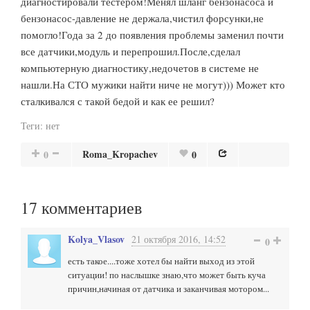
диагностировали тестером!Менял шланг бензонасоса и
бензонасос-давление не держала,чистил форсунки,не
помогло!Года за 2 до появления проблемы заменил почти
все датчики,модуль и перепрошил.После,сделал
компьютерную диагностику,недочетов в системе не
нашли.На СТО мужики найти ниче не могут))) Может кто
сталкивался с такой бедой и как ее решил?
Теги:
нет
Roma_Kropachev
0
0
17
комментариев
Kolya_Vlasov
21 октября 2016, 14:52
0
есть такое....тоже хотел бы найти выход из этой
ситуации! по наслышке знаю,что может быть куча
причин,начиная от датчика и заканчивая мотором...