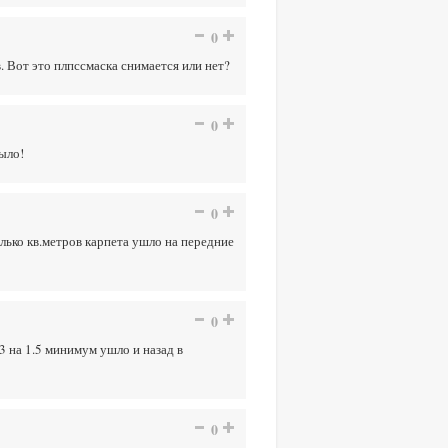
0
. Вот это плпссмаска снимается или нет?
0
было!
0
олько кв.метров карпета ушло на передние
0
3 на 1.5 минимум ушло и назад в
0