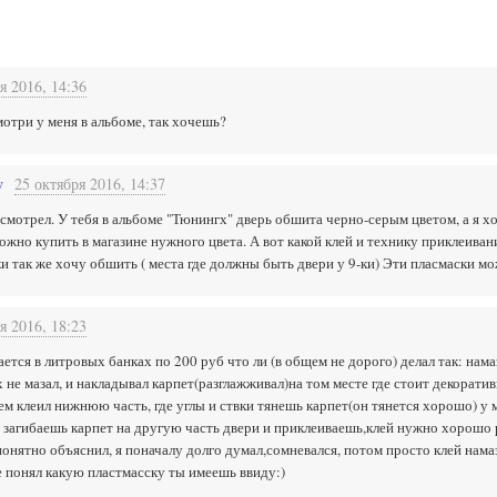
я 2016, 14:36
отри у меня в альбоме, так хочешь?
v
25 октября 2016, 14:37
мотрел. У тебя в альбоме "Тюнингх" дверь обшита черно-серым цветом, а я х
жно купить в магазине нужного цвета. А вот какой клей и технику приклеивания
ки так же хочу обшить ( места где должны быть двери у 9-ки) Эти пласмаски мо
я 2016, 18:23
ается в литровых банках по 200 руб что ли (в общем не дорого) делал так: на
х не мазал, и накладывал карпет(разглажживал)на том месте где стоит декоратив
тем клеил нижнюю часть, где углы и ствки тянешь карпет(он тянется хорошо) у
м загибаешь карпет на другую часть двери и приклеиваешь,клей нужно хорошо р
понятно объяснил, я поначалу долго думал,сомневался, потом просто клей намаз
е понял какую пластмасску ты имеешь ввиду:)