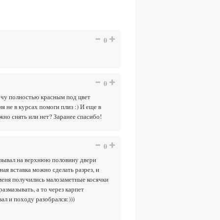
0
0
очу полностью красным под цвет
 не в курсах помоги плиз :) И еще в
жно снять или нет? Заранее спасибо!
0
мазывал на верхнюю половину двери
ная вставка можно сделать разрез, и
 меня получились малозаметные косячки
азмазывать, а то через карпет
ал и походу разобрался:)))