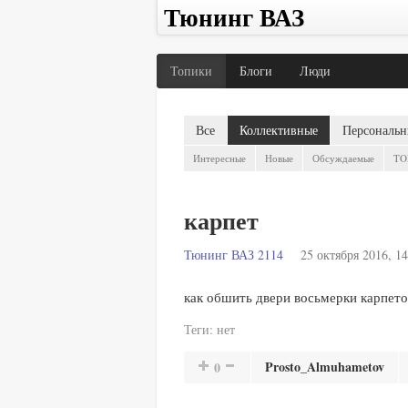
Тюнинг ВАЗ
Топики
Блоги
Люди
Все
Коллективные
Персональн
Интересные
Новые
Обсуждаемые
TO
карпет
Тюнинг ВАЗ 2114
25 октября 2016, 14
как обшить двери восьмерки карпето
Теги:
нет
Prosto_Almuhametov
0