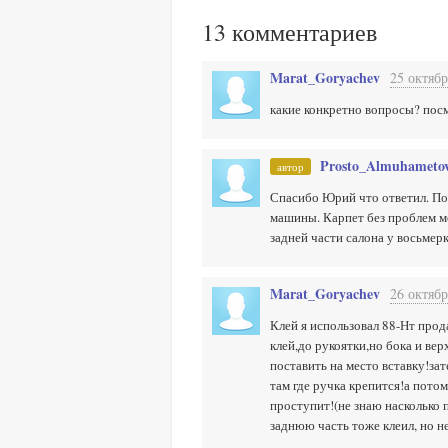
13
комментариев
Marat_Goryachev
25 октябр
какие конкретно вопросы? посм
Prosto_Almuhameto
автор
Спасибо Юрий что ответил. Пос
машины. Карпет без проблем мо
задней части салона у восьмер
Marat_Goryachev
26 октябр
Клей я использовал 88-Нт прод
клей,до рукоятки,но бока и вер
поставить на место вставку!за
там где ручка крепится!а пото
проступит!(не знаю насколько 
заднюю часть тоже клеил, но н