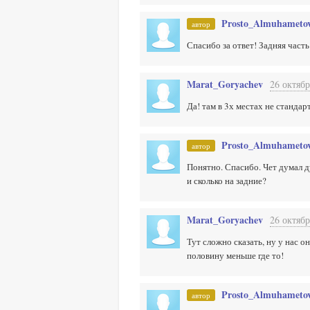
Prosto_Almuhameto
автор
Спасибо за ответ! Задняя част
Marat_Goryachev
26 октябр
Да! там в 3х местах не стандар
Prosto_Almuhameto
автор
Понятно. Спасибо. Чет думал ду
и сколько на задние?
Marat_Goryachev
26 октябр
Тут сложно сказать, ну у нас 
половину меньше где то!
Prosto_Almuhameto
автор