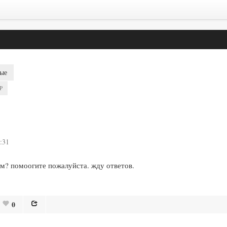
ые
P
:31
м? помоогите пожалуйста. жду ответов.
0