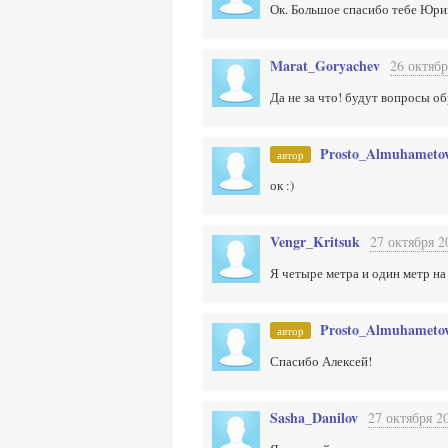
Ок. Большое спасибо тебе Юрий
Marat_Goryachev
26 октябр
Да не за что! будут вопросы о
Prosto_Almuhameto
автор
ок :)
Vengr_Kritsuk
27 октября 2
Я четыре метра и один метр на
Prosto_Almuhameto
автор
Спасибо Алексей!
Sasha_Danilov
27 октября 2