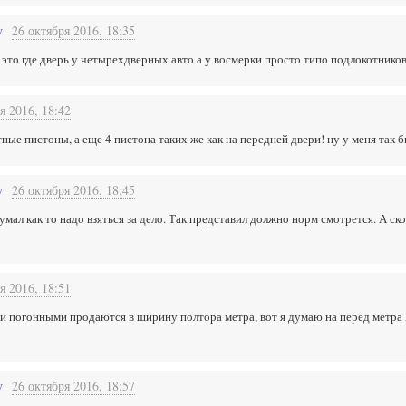
v
26 октября 2016, 18:35
ь это где дверь у четырехдверных авто а у восмерки просто типо подлокотников
я 2016, 18:42
тные пистоны, а еще 4 пистона таких же как на передней двери! ну у меня так 
v
26 октября 2016, 18:45
мал как то надо взяться за дело. Так представил должно норм смотрется. А ск
я 2016, 18:51
они погонными продаются в ширину полтора метра, вот я думаю на перед метра 
v
26 октября 2016, 18:57