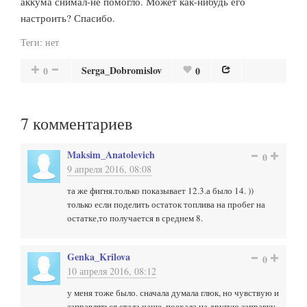
аккума снимал-не помогло. Может как-нибудь его
настроить? Спасибо.
Теги:
нет
Serga_Dobromislov
0
0
7
комментариев
Maksim_Anatolevich
0
9 апреля 2016, 08:08
та же фигня.только показывает 12.3.а было 14. ))
только если поделить остаток топлива на пробег на
остатке,то получается в среднем 8.
Genka_Krilova
0
10 апреля 2016, 08:12
у меня тоже было. сначала думала глюк, но чувствую и
заправляться стала чаще. поехала на другую заправку