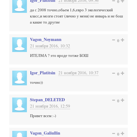
Igor_Platitsin
21 ноября 2016, 09:36
0
да с 2008 точно,обьем 1,6,евро 3 экологический
класс,и мозги стоят (лично у меня) не январь и не бош
а какие то другие
Vagon_Noymann
0
21 ноября 2016, 10:32
ИТЕЛМА ? это вроде тотже БОШ
Igor_Platitsin
21 ноября 2016, 10:37
0
точно))
Stepan_DELETED
0
21 ноября 2016, 12:59
Привет всем :-)
Vagon_Galiullin
0