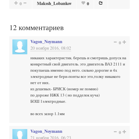
Makssh_Lobankov
0
0
12
комментариев
Vagon_Noymann
0
20 ноября 2016, 08:02
никаких характеристик. берешь и смотришь допуск на
конкретный свой двигатель. это двигатель ВАЗ 2111 и
покупаешь именно под него. сильно дорогие и 4х
электродные не бери-понты все это,толку никакого
нет от них.
из дешевых- БРИСК (номер не помню)
по дороже НЖК 13 ( но подделок куча)
БОШ 1электродные.
во всех зазор 1.1мм
Vagon_Noymann
0
21 ноября 2016, 06:23