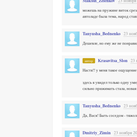
Makssh_Zelenkov
23 ноября
можешь на пружине виток срезат
автоладе была тема, народ став
Tanyusha_Bednenko
23 нояб
Дешевле, но ему же не понравил
Krasavitsa_Slon
23 
автор
Настя!! у меня такое ощущение 
здесь я увидел только одну ум
сильно прижимать стала, новая 
Tanyusha_Bednenko
23 нояб
Да, Вася! Быть соседом - тяжол
Dmitriy_Zimin
23 ноября 20