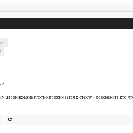
ые
P
:23
ним дворником(не плотно прижимается к стеклу), подскажите кто чт