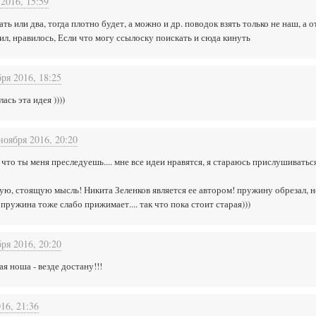
 2016, 15:59
ь или два, тогда плотно будет, а можно и др. поводок взять только не наш, а о
ил, нравилось, Если что могу ссылоску поискать и сюда кинуть
ря 2016, 18:25
ась эта идея ))))
ноября 2016, 20:20
что ты меня преследуешь.... мне все идеи нравятся, я стараюсь прислушиватьс
ную, стоящую мысль! Никита Зеленков является ее автором! пружину обрезал, 
пружина тоже слабо прижимает.... так что пока стоит старая)))
ря 2016, 20:20
ая ноша - везде достану!!!
16, 21:36