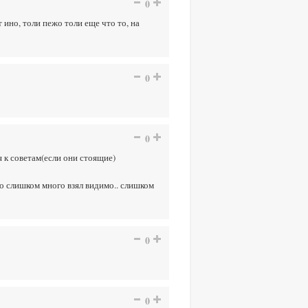
0
т ино, толи пежо толи еще что то, на
0
0
я к советам(если они стоящие)
но слишком много взял видимо.. слишком
0
0