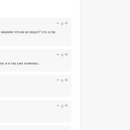
0
 машине чтоли не видел? это если
0
ну я и так уже поменял..
0
0