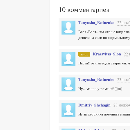
10
комментариев
Tanyusha_Bednenko
22 нояб
Вася -Вася....ты что не видел
дешево, а если по-нормальному
Krasavitsa_Slon
22 
автор
Настя!! эти методы стары как м
Tanyusha_Bednenko
23 нояб
Ну....машину поменяй ))))))
Dmitriy_Shchagin
23 ноября
Из-за дворника поменять машин