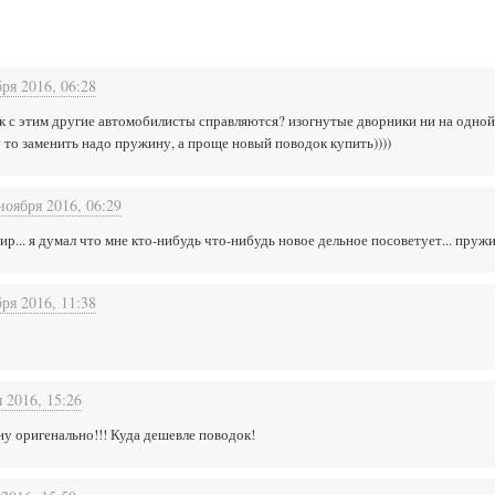
ря 2016, 06:28
 как с этим другие автомобилисты справляются? изогнутые дворники ни на одной
 то заменить надо пружину, а проще новый поводок купить))))
ноября 2016, 06:29
ир... я думал что мне кто-нибудь что-нибудь новое дельное посоветует... пружи
ря 2016, 11:38
 2016, 15:26
у оригенально!!! Куда дешевле поводок!