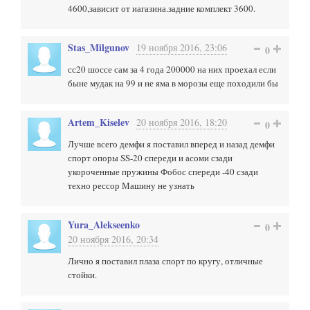
4600,зависит от иагазина.задние комплект 3600.
Stas_Milgunov
19 ноября 2016, 23:06
0
сс20 шоссе сам за 4 года 200000 на них проехал если
быне мудак на 99 и не яма в морозы еще походили бы
Artem_Kiselev
20 ноября 2016, 18:20
0
Лучше всего демфи я поставил вперед и назад демфи
спорт опоры SS-20 спереди и асоми сзади
укороченные пружины Фобос спереди -40 сзади
техно рессор Машину не узнать
Yura_Alekseenko
0
20 ноября 2016, 20:34
Лично я поставил плаза спорт по кругу, отличные
стойки.