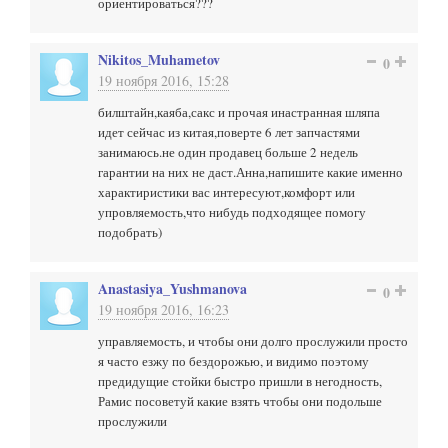
ориентироваться???
Nikitos_Muhametov
0
19 ноября 2016, 15:28
билштайн,каяба,сакс и прочая инастранная шляпа
идет сейчас из китая,поверте 6 лет запчастями
занимаюсь.не один продавец больше 2 недель
гарантии на них не даст.Анна,напишите какие именно
характиристики вас интересуют,комфорт или
упровляемость,что нибудь подходящее помогу
подобрать)
Anastasiya_Yushmanova
0
19 ноября 2016, 16:23
управляемость, и чтобы они долго прослужили просто
я часто езжу по бездорожью, и видимо поэтому
предидущие стойки быстро пришли в негодность,
Рамис посоветуй какие взять чтобы они подольше
прослужили