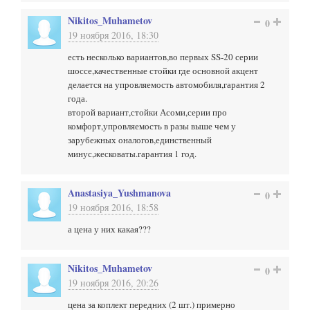
Nikitos_Muhametov
0
19 ноября 2016, 18:30
есть несколько вариантов,во первых SS-20 серии
шоссе,качественные стойки где основной акцент
делается на упровляемость автомобиля,гарантия 2
года.
второй вариант,стойки Асоми,серии про
комфорт,упровляемость в разы выше чем у
зарубежных оналогов,единственный
минус,жесковаты.гарантия 1 год.
Anastasiya_Yushmanova
0
19 ноября 2016, 18:58
а цена у них какая???
Nikitos_Muhametov
0
19 ноября 2016, 20:26
цена за коплект передних (2 шт.) примерно