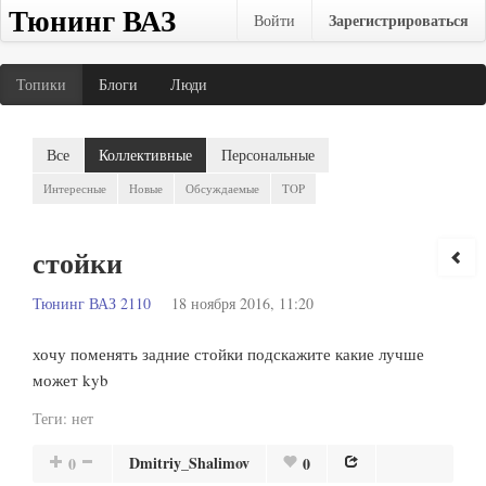
Тюнинг ВАЗ
Зарегистрироваться
Войти
Топики
Блоги
Люди
Все
Коллективные
Персональные
Интересные
Новые
Обсуждаемые
TOP
стойки
Тюнинг ВАЗ 2110
18 ноября 2016, 11:20
хочу поменять задние стойки подскажите какие лучше
может kyb
Теги:
нет
Dmitriy_Shalimov
0
0