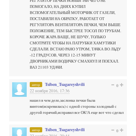
РЕГУЛЯТОР ПЕЧКИ НОВЫЙ -НИ ЧЕГО НЕ
ПОМОГАЛО, НА ДНЯХ КУПИЛ
ВСПОМОГАТЕЛЬНЫЙ МОТОРЧИК ОТ ГАЗЕЛИ,
ПОСТАВИЛИ НА ОБРАТКУ, РАБОТАЕТ ОТ
РЕГУЛЯТОРА ВЕНТИЛЯТОРА ПЕЧКИ, ЧЕМ ВЫШЕ
ПОЛОЖЕНИЕ, ТЕМ БЫСТРЕЕ ТОСОЛ ПО ТРУБАМ.
КОРОЧЕ ЖАРА ВАЩЕ, НЕ ШУЧУ, ТОЛЬКО
СМОТРИТЕ ЧТОБЫ НА ПАТРУБКИ ХАМУТИКИ
СДЕЛАЛИ. ВСТАЮ РАНО УТРОМ, ТАЧКА ВО ЛЬДУ
-12 ГРАДУСОВ, ЧЕРЕЗ 12-15 МИНУТ
ДВОРНИКАМИ ВОДИЧКУ СМАХНУЛ И ПОЕХАЛ.
ВАЗ 21103 УДАЧИ.
Tsiben_Tsagareyshvili
автор
0
22 ноября 2016, 17:36
нашел в чем дело,заслонка печки была
винтом(искревилась) с одной стороны холодный с
другой горячий,исправил все ОК!А еще вот что сделал
Tsiben_Tsagareyshvili
автор
0
22 ноября 2016, 20:44