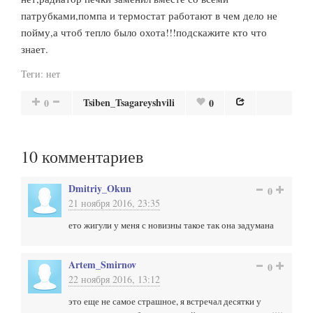
патрубками,помпа и термостат работают в чем дело не
пойму,а чтоб тепло было охота!!!подскажите кто что
знает.
Теги:
нет
Tsiben_Tsagareyshvili
0
0
10
комментариев
Dmitriy_Okun
0
21 ноября 2016, 23:35
ето жигули у меня с новизны такое так она задумана
Artem_Smirnov
0
22 ноября 2016, 13:12
это еще не самое страшное, я встречал десятки у