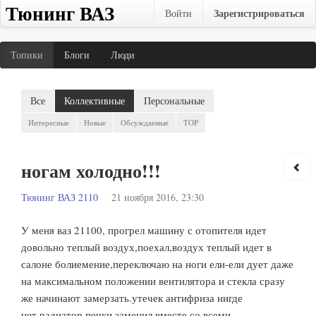
Тюнинг ВАЗ
Зарегистрироваться
Войти
Топики
Блоги
Люди
Все
Коллективные
Персональные
Интересные
Новые
Обсуждаемые
TOP
ногам холодно!!!
Тюнинг ВАЗ 2110
21 ноября 2016, 23:30
У меня ваз 21100, прогрел машину с отопителя идет
довольно теплый воздух,поехал,воздух теплый идет в
салоне болиемение,переключаю на ноги ели-ели дует даже
на максимальном положении вентилятора и стекла сразу
же начинают замерзать.утечек антифриза нигде
нет,радиатор печки заменил вместе со всеми