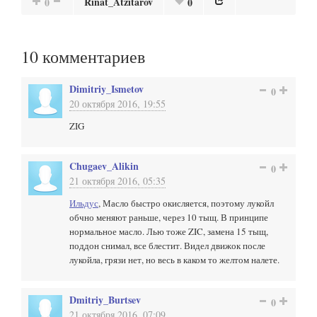
Rinat_Atzitarov
0
0
10
комментариев
Dimitriy_Ismetov
0
20 октября 2016, 19:55
ZIG
Chugaev_Alikin
0
21 октября 2016, 05:35
Ильдус
, Масло быстро окисляется, поэтому лукойл
обчно меняют раньше, через 10 тыщ. В принципе
нормальное масло. Лью тоже ZIC, замена 15 тыщ,
поддон снимал, все блестит. Видел движок после
лукойла, грязи нет, но весь в каком то желтом налете.
Dmitriy_Burtsev
0
21 октября 2016, 07:09