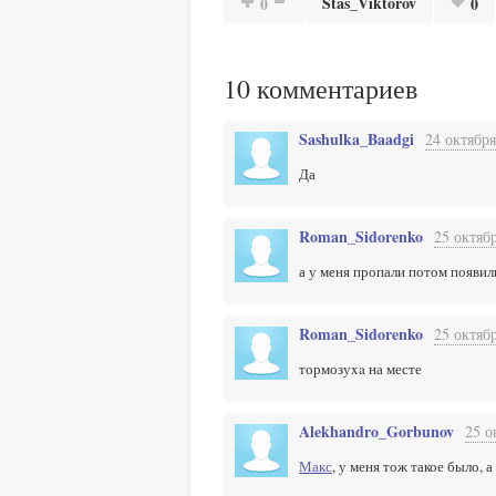
Stas_Viktorov
0
0
10
комментариев
Sashulka_Baadgi
24 октября
Да
Roman_Sidorenko
25 октябр
а у меня пропали потом появил
Roman_Sidorenko
25 октябр
тормозуxa на месте
Alekhandro_Gorbunov
25 о
Макс
, у меня тож такое было, 