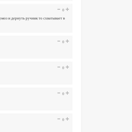
0
рмоз и дернуть ручник то схватывает в
0
0
0
0