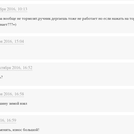
бря 2016, 10:13
за вообще не тормозят,ручник дергаешь тоже не работает но если нажать на то
нает???=)
я 2016, 15:04
ктября 2016, 16:52
ь?
я 2016, 16:58
ашину зимой взял
16, 16:59
менять, износ большой!