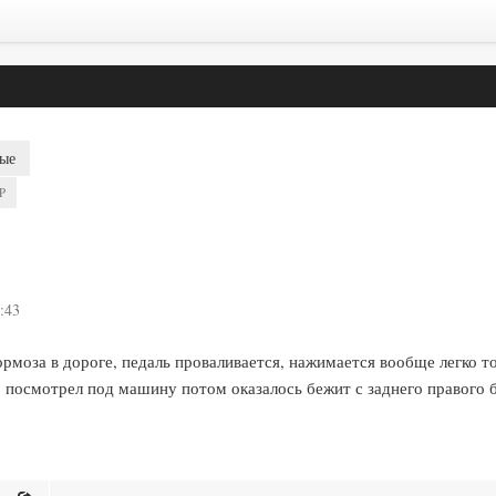
ые
P
:43
моза в дороге, педаль проваливается, нажимается вообще легко то
 посмотрел под машину потом оказалось бежит с заднего правого б