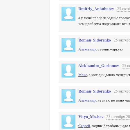
Dmitriy_Anisaharov
25 октя
а у меня пропали задние тормо
чем проблема подскажите кто з
Roman_Sidorenko
25 октябр
Александр
, отчень жаркую
Alekhandro_Gorbunov
25 о
Макс
, а колодки давно менялис
Roman_Sidorenko
25 октябр
Александр
, не знаю не знаю м
Vitya_Moshev
25 октября 20
Сергей
, задние барабаны надо 