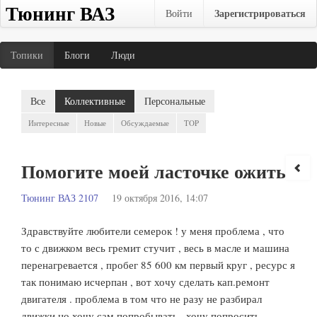
Тюнинг ВАЗ
Зарегистрироваться
Войти
Топики
Блоги
Люди
Все
Коллективные
Персональные
Интересные
Новые
Обсуждаемые
TOP
Помогите моей ласточке ожить
Тюнинг ВАЗ 2107
19 октября 2016, 14:07
Здравствуйте любители семерок ! у меня проблема , что
то с движком весь гремит стучит , весь в масле и машина
перенагревается , пробег 85 600 км первый круг , ресурс я
так понимаю исчерпан , вот хочу сделать кап.ремонт
двигателя . проблема в том что не разу не разбирал
движки но хочу сам попробывать . хочу попросить