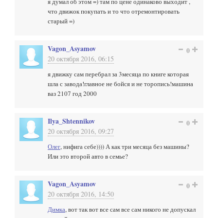
я думал об этом =) там по цене одинаково выходит ,
что движок покупать и то что отремонтировать
старый =)
Vagon_Asyamov
0
20 октября 2016, 06:15
я движку сам перебрал за 3месяца по книге которая
шла с завода!главное не бойся и не торопись!машина
ваз 2107 год 2000
Ilya_Shtennikov
0
20 октября 2016, 09:27
Олег
, нифига себе)))) А как три месяца без машины?
Или это второй авто в семье?
Vagon_Asyamov
0
20 октября 2016, 14:50
Димка
, вот так вот все сам все сам никого не допускал