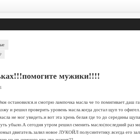
ые
P
ках!!!помогите мужики!!!!
4
0км остановился.и смотрю лампочка масла че то помигивает.даш га
хожу и решил проверить уровень масла.когда достал щуп то офигел..
 масла не мог увидеть.и вот эта хрень белая где то до середины щу
 чуть убыло.А сегодня утром решил сменить масло(последний раз ме
омыл двигатель.залил новое ЛУКОЙЛ полусинтетику.всегда его зал
кие но их немного.что это значит??