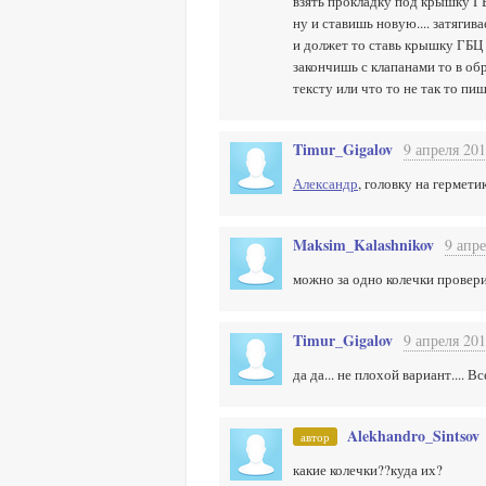
взять прокладку под крышку Г
ну и ставишь новую.... затягив
и должет то ставь крышку ГБЦ а 
закончишь с клапанами то в обр
тексту или что то не так то пиш
Timur_Gigalov
9 апреля 201
Александр
, головку на герме
Maksim_Kalashnikov
9 апре
можно за одно колечки провери
Timur_Gigalov
9 апреля 201
да да... не плохой вариант.... 
Alekhandro_Sintsov
автор
какие колечки??куда их?