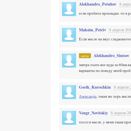
Alekhandro_Petuhov
8 апре
если пробита прокладка -то в 
Maksim_Petriv
8 апреля 201
Если масло на вкус сладковато
Alekhandro_Sintsov
автор
завтра ехать кое куда за 60км.
варианты по поводу моей про
Gorik_Kurochkin
8 апреля 
Александр
, такая же херь масл
Vengr_Novitskiy
8 апреля 20
тосол в масле. у меня такая пр