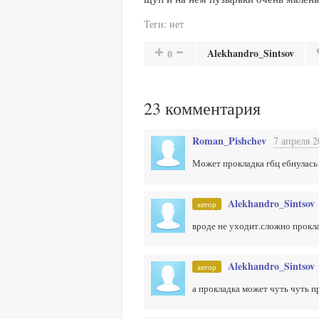
Теги:
нет
Alekhandro_Sintsov
0
23
комментария
Roman_Pishchev
7 апреля 2
Может прокладка гбц ебнулась 
Alekhandro_Sintsov
автор
вроде не уходит.сложно прокл
Alekhandro_Sintsov
автор
а прокладка может чуть чуть п