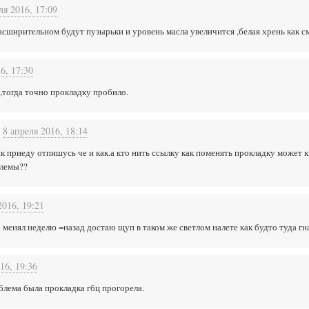
ля 2016, 17:09
расширительном будут пузырьки и уровень масла увеличится ,белая хрень как с
6, 17:30
е,тогда точно прокладку пробило.
8 апреля 2016, 18:14
как приеду отпишусь че и как.а кто нить ссылку как поменять прокладку может 
блемы??
2016, 19:21
о менял неделю =назад достаю щуп в таком же светлом налете как будто туда гна
16, 19:36
облема была прокладка гбц прогорела.