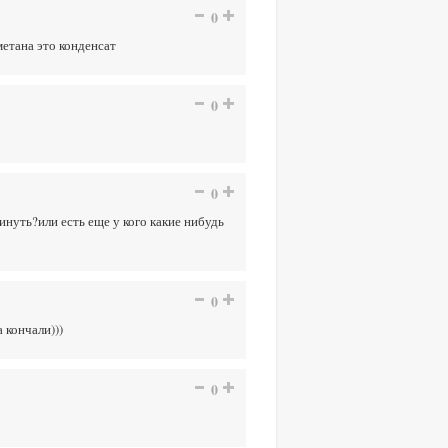
0
метана это конденсат
0
0
кинуть?или есть еще у кого какие нибудь
0
 кончали)))
0