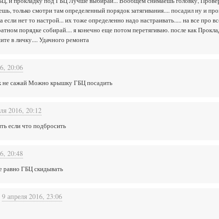
БЦ, и прокладку под ГБЦ Лучше выбирай... Вообщем снимаешь головку, Прове
аешь, только смотри там определенный порядок затягивания.... посадил ну и пр
если нет то настрой... их тоже определенно надо настраивать..... на все про все
атном порядке собирай.... я конечно еще потом перетягиваю. после как Прокладк
ите в личку.... Удачного ремонта
6, 20:06
тик не сажай Можно крышку ГБЦ посадить
ля 2016, 20:12
ть если что подбросить
6, 20:48
Все равно ГБЦ скидывать
9 апреля 2016, 23:06