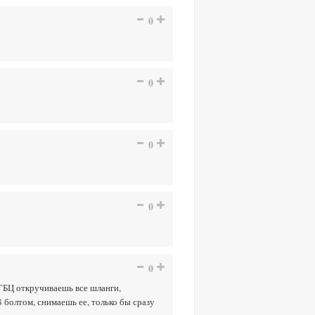
0
0
0
0
0
 ГБЦ откручиваешь все шланги,
 болтом, снимаешь ее, только бы сразу