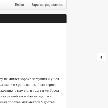
Зарегистрироваться
Войти
зу не мигает.короче заглушил и ушел
.какая то хрень на нем бело серого
па.крышку открутил и там тагже.Тосол
нял ранней весной)и за одно все
ивал.проехав километров 5 достал