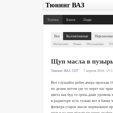
Тюнинг ВАЗ
Топики
Блоги
Люди
Все
Коллективные
Персональн
Интересные
Новые
Обсуждаемые
TO
Щуп масла в пузырь
Тюнинг ВАЗ 2107
7 апреля 2016, 15:1
Вот слушайте ребят,вчера проехав 1
по делам.потом где то через час при
цвета как буд то грязь.даже уровень
в радиаторе есть только вот в бачке
фильтра.старое масло нормальное.пр
щуп и на нем пузырьки очень малень