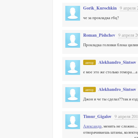
Gorik_Kurochkin
9 апреля 
че за прокладка гбц?
Roman_Pishchev
9 апреля 2
Прокладка головки блока цили
Alekhandro_Sintsov
автор
е мое это же столько гемора...
Alekhandro_Sintsov
автор
Джон и че ты сделал??так и ез
Timur_Gigalov
9 апреля 201
Александр
, менять не сложно.
отворачиваешь штаны, колектор