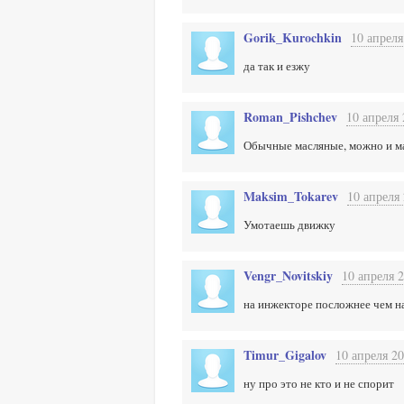
Gorik_Kurochkin
10 апреля
да так и езжу
Roman_Pishchev
10 апреля 
Обычные масляные, можно и ма
Maksim_Tokarev
10 апреля 
Умотаешь движку
Vengr_Novitskiy
10 апреля 2
на инжекторе посложнее чем на
Timur_Gigalov
10 апреля 20
ну про это не кто и не спорит