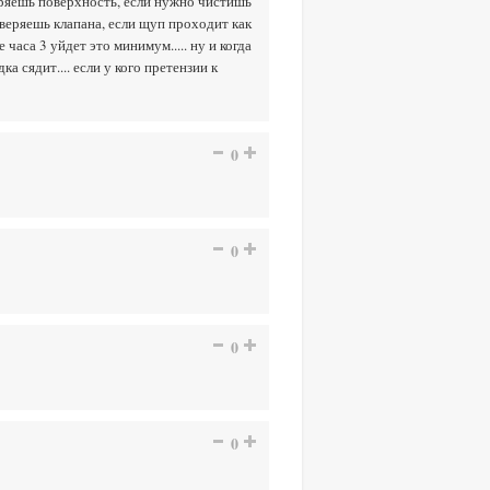
ряешь поверхность, если нужно чистишь
оверяешь клапана, если щуп проходит как
 часа 3 уйдет это минимум..... ну и когда
а сядит.... если у кого претензии к
0
0
0
0