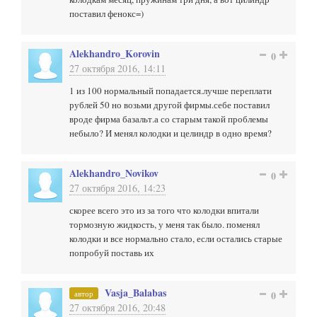
поставил фенокс=)
Alekhandro_Korovin
0
27 октября 2016, 14:11
1 из 100 нормальный попадается.лучше переплати
рублей 50 но возьми другой фирмы.себе поставил
вроде фирма базальт.а со старым такой проблемы
небыло? И менял колодки и целиндр в одно время?
Alekhandro_Novikov
0
27 октября 2016, 14:23
скорее всего это из за того что колодки впитали
тормозную жидкость, у меня так было. поменял
колодки и все нормально стало, если остались старые
попробуй поставь их
Vasja_Balabas
автор
0
27 октября 2016, 20:48