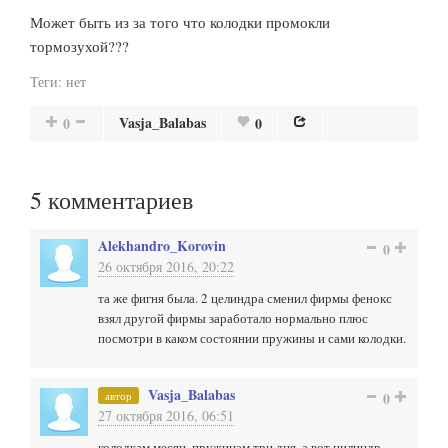
Может быть из за того что колодки промокли
тормозухой???
Теги:
нет
Vasja_Balabas
0
0
5
комментариев
Alekhandro_Korovin
0
26 октября 2016, 20:22
та же фигня была. 2 целиндра сменил фирмы фенокс
взял другой фирмы заработало нормально плюс
посмотри в каком состоянии пружины и сами колодки.
Vasja_Balabas
автор
0
27 октября 2016, 06:51
колодкам месяц, пружинам три дня, а вот цилиндр