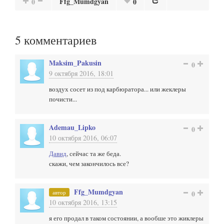
Ffg_Mumdgyan
0
0
5
комментариев
Maksim_Pakusin
0
9 октября 2016, 18:01
воздух сосет из под карбюратора... или жеклеры
почисти...
Ademau_Lipko
0
10 октября 2016, 06:07
Давид
, сейчас та же беда.
скажи, чем закончилось все?
Ffg_Mumdgyan
автор
0
10 октября 2016, 13:15
я его продал в таком состоянии, а вообше это жиклеры