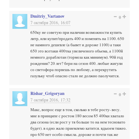
Dmitriy_Vartanov
0
7 октября 2016, 16:07
650ку не советую при наличии возможности купить
литр, или купит/продать 400 и поменять на 1100. 650
не намного дешевле (а бывет и дороже 1100) а таки
650 это всетаки 400тка увеличеного обьема, а 1100й
немного дораблотан (тормоза как минимум). 90й год
рождения? 20 лет? бери на сезон 400. любые жигули
со светофора порвешь по любому, а перекрутить
газульку чтоб опасно стало не должно паолучится.
Rishar_Grigoryan
0
7 октября 2016, 17:32
Макс, вопрос еще в том, сколько в тебе росту- весу.
мне в принципе с ростом 180 весом 85 400ки хватало
два сезона (если рост у тя больше то на нем тесновато
будет). в одно жало приемлемо катится. вдыоем тяжео.
про 650 нет особо смысла. дороже и почти так же