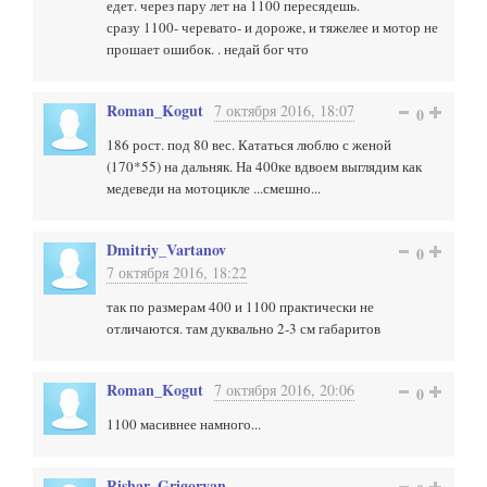
едет. через пару лет на 1100 пересядешь.
сразу 1100- черевато- и дороже, и тяжелее и мотор не
прошает ошибок. . недай бог что
Roman_Kogut
7 октября 2016, 18:07
0
186 рост. под 80 вес. Кататься люблю с женой
(170*55) на дальняк. На 400ке вдвоем выглядим как
медеведи на мотоцикле ...смешно...
Dmitriy_Vartanov
0
7 октября 2016, 18:22
так по размерам 400 и 1100 практически не
отличаются. там дуквально 2-3 см габаритов
Roman_Kogut
7 октября 2016, 20:06
0
1100 масивнее намного...
Rishar_Grigoryan