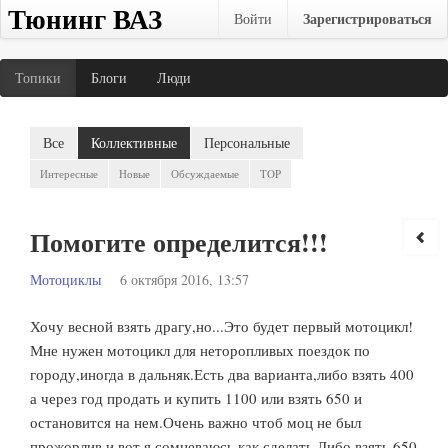
Тюнинг ВАЗ
Зарегистрироваться
Войти
Топики
Блоги
Люди
Все
Коллективные
Персональные
Интересные
Новые
Обсуждаемые
TOP
Помогите определится!!!
Мотоциклы
6 октября 2016, 13:57
Хочу весной взять драгу,но...Это будет первый мотоцикл!
Мне нужен мотоцикл для неторопливых поездок по
городу,иногда в дальняк.Есть два варианта,либо взять 400
а через год продать и купить 1100 или взять 650 и
остановится на нем.Очень важно чтоб моц не был
прожорлив.и вот я сомневаюсь как сделать.Либо взять 650