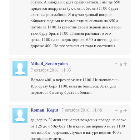
сотню. А иногда и будет сравниваться. Там где 650
придется покрутить (уклоны, обгоны) 1100 будет
ехать на розслабоне. Я изучал данный вопрос,
общался людьми которые ездили сначала на 650 а
потом на 1100. В качестве своей первой ямахи все-
таки буду брать 1100. Главная разница то это
цена...1100 на порядок дороже 650 и почти вдвое
дороже 400. Но все зависит от года и состояния.
Mihail_Serebryakov
0
7 октября 2016, 14:03
Возьми 400, а через пару лет 1100. Не пожалеешь.
Или сразу бери 1100, если не боишься. Хотя, для
первого, я бы литр брать побоялся.
Roman_Kogut
7 октября 2016, 14:08
0
да, верно. У меня есть опыт вождения правда на совке
от 125 до 650кубов. Но в качестве первого мота 1100
нге взял бы - стремно. Лучше в натуре возьми 400 а
потом сразу литр...