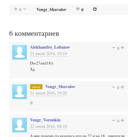
Vengr_Shuvalov
0
0
6
комментариев
Alekhandro_Lobanov
0
21 июля 2016, 19:19
Dio27and18))
Хд
Vengr_Shuvalov
автор
0
21 июля 2016, 19:20
))
Vengr_Voronkin
0
22 июля 2016, 04:18
А мне почему-то казалось,что на 27 и на 18 .,двигателя