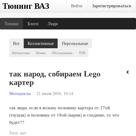
Тюнинг ВАЗ
Зарегистрироваться
Войти
Топики
Блоги
Люди
Все
Коллективные
Персональные
Интересные
Новые
Обсуждаемые
TOP
так народ, собираем Lego
картер
Мотоциклы
21 июля 2016, 19:14
так люди, если я возьму половину картера от 27ой
(глушак) и половину от 18ой (варик) и соединю, то что
будет??
Теги:
нет