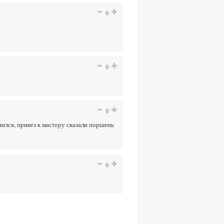
0
0
0
енился, привез к мастеру сказали поршень
0