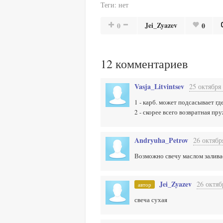
Теги:
нет
Jei_Zyazev
0
0
12
комментариев
Vasja_Litvintsev
25 октября 
1 - карб. может подсасывает гд
2 - скорее всего возвратная пр
Andryuha_Petrov
26 октябр
Возможно свечу маслом залива
Jei_Zyazev
26 октяб
автор
свеча сухая