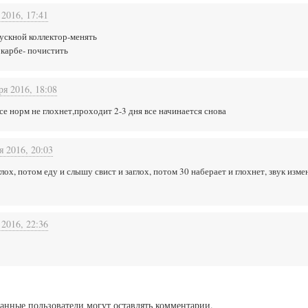
 2016, 17:41
ускной коллектор-менять
 карбе- почистить
ря 2016, 18:08
се норм не глохнет,проходит 2-3 дня все начинается снова
я 2016, 20:03
глох, потом еду и слышу свист и заглох, потом 30 наберает и глохнет, звук изм
 2016, 22:36
анные пользователи могут оставлять комментарии.