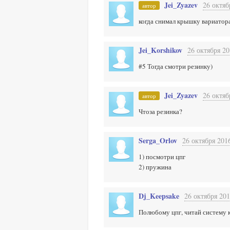
Jei_Zyazev
26 октяб
автор
когда снимал крышку вариатора
Jei_Korshikov
26 октября 20
#5 Тогда смотри резинку)
Jei_Zyazev
26 октяб
автор
Чтоза резинка?
Serga_Orlov
26 октября 2016
1) посмотри цпг
2) пружина
Dj_Keepsake
26 октября 201
Полюбому цпг, читай систему к