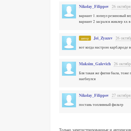
Nikolay_Filippov
26 октября
вариант 1 лопнул резиновый вп
вариант 2 засрался жиклер хх в
Jei_Zyazev
26 октяб
автор
вот когда настрою карб,вроде в
Maksim_Galevich
26 октябр
Бля такая же фигня была, тоже 
наебнулся
Nikolay_Filippov
27 октября
поставь топливный фильтр
Только зарегистрированные и авторизов