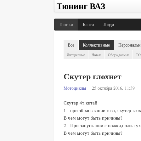
Тюнинг ВАЗ
Топики
Блоги
Люди
Все
Коллективные
Персональн
Интересные
Новые
Обсуждаемые
TO
Скутер глохнет
Мотоциклы
25 октября 2016, 11:39
Скутер 4т,китай
1 - при збрасывании газа, скутер гл
В чем могут быть причины?
2 - При запускании с ножки,ножка ух
В чем могут быть причины?