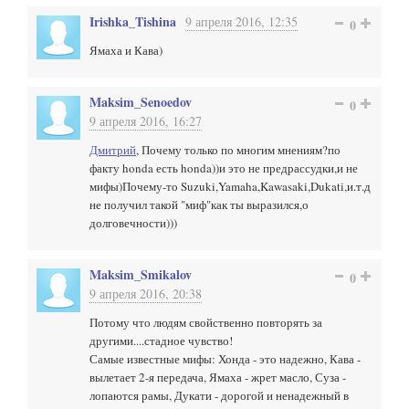
Irishka_Tishina
9 апреля 2016, 12:35
0
Ямаха и Кава)
Maksim_Senoedov
0
9 апреля 2016, 16:27
Дмитрий
, Почему только по многим мнениям?по
факту honda есть honda))и это не предрассудки,и не
мифы)Почему-то Suzuki,Yamaha,Kawasaki,Dukati,и.т.д
не получил такой "миф"как ты выразился,о
долговечности)))
Maksim_Smikalov
0
9 апреля 2016, 20:38
Потому что людям свойственно повторять за
другими....стадное чувство!
Самые известные мифы: Хонда - это надежно, Кава -
вылетает 2-я передача, Ямаха - жрет масло, Суза -
лопаются рамы, Дукати - дорогой и ненадежный в