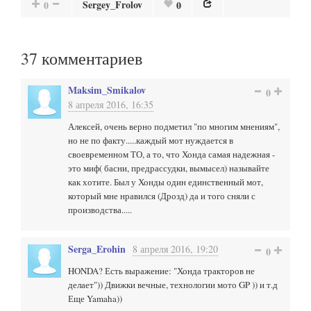
Sergey_Frolov
0
0
37
комментариев
Maksim_Smikalov
0
8 апреля 2016, 16:35
Алексей, очень верно подметил "по многим мнениям",
но не по факту.....каждый мот нуждается в
своевременном ТО, а то, что Хонда самая надежная -
это миф( басни, предрассудки, вымысел) называйте
как хотите. Был у Хонды один единственный мот,
который мне нравился (Дрозд) да и того сняли с
производства.....
Serga_Erohin
8 апреля 2016, 19:20
0
HONDA? Есть выражение: "Хонда тракторов не
делает")) Движки вечные, технологии мото GP )) и т.д
Еще Yamaha))