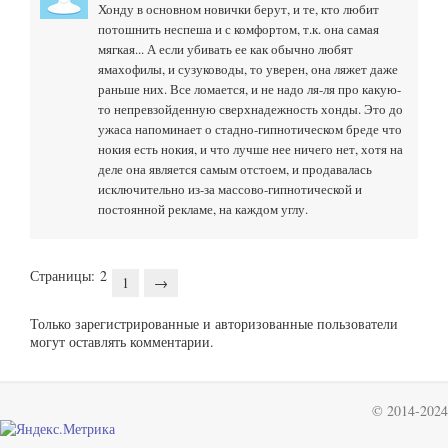
Хонду в основном новички берут, и те, кто любит
потошнить неспеша и с комфортом, т.к. она самая
мягкая... А если убивать ее как обычно любят
ямахофилы, и сузуководы, то уверен, она ляжет даже
раньше них. Все ломается, и не надо ля-ля про какую-
то непревзойденную сверхнадежность хонды. Это до
ужаса напоминает о стадно-гипнотическом бреде что
нокия есть нокия, и что лучше нее ничего нет, хотя на
деле она является самым отстоем, и продавалась
исключительно из-за массово-гипнотической и
постоянной рекламе, на каждом углу.
Страницы:
2
1
→
Только зарегистрированные и авторизованные пользователи
могут оставлять комментарии.
© 2014-2024