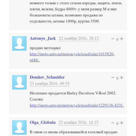
немного только с этого сезона изредка, защита, локти,
плечи, колени, бедра 4000т. у меня размер М и мне
большеваты штаны, возможно продажа по
отдельности, штаны 1000р, куртка 3500
Antonyo_Jack
22 ноября 2016, 20:12
0
продаю мотоцикл
http://moto.auto.ru/motorcycle/used/sale/1015820-
e688..
Demkov_Schneider
0
23 ноября 2016, 09:55
Неспешно продается Harley Davidson V-Rod 2002.
Ссылка:
http://moto.auto.ru/motorcycle/used/sale/1229136-423f..
Olga_Globula
23 ноября 2016, 14:15
0
В связи со вновь образовавшейся хотелкой продаю