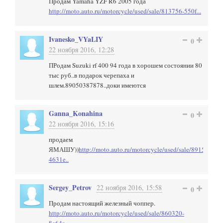
Продам Yamaha YZF R6 2005 года
http://moto.auto.ru/motorcycle/used/sale/813756-550f...
Ivanesko_VYaLIY
0
22 ноября 2016, 12:28
ПРодам Suzuki rf 400 94 года в хорошем состоянии 80
тыс руб..в подарок черепаха и
шлем.89050387878..доки имеются
Ganna_Konahina
0
22 ноября 2016, 15:16
продаем
ЯМАШУ))
http://moto.auto.ru/motorcycle/used/sale/891594-
4631e..
Sergey_Petrov
22 ноября 2016, 15:58
0
Продам настоящий железный чоппер.
http://moto.auto.ru/motorcycle/used/sale/860320-