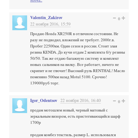
8e64a..
Valentin_Zakirov
0
22 ноября 2016, 15:59
Продаю Honda XR250R в отличном состоянии. Не
разу не подводил, вложений не требует. 2000г.в.
Пробег 22500км. Один сезон в россии. Стоит злая
резина KENDA. До кучи отдам 2 комплекта б/у резины
50/50. Так же отдаю багажную систему и комплект
новых сальников на вилку. Все работает, ничего не
скрипит и не глючит! Высокий руль RENTHAL! Масло
поменяно 500км назад Motul 5100. Срочно!
139000руб торг.
Igor_Odentsov
22 ноября 2016, 16:40
0
продам мотошлем новый, черный матовый с
зеркальным визором, есть пристегивающийся шарф
1700р
продам комбез текстиль, размер L. использовался