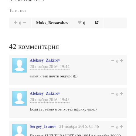
Теги:
нет
Maks_Bessarabov
0
0
42
комментария
Aleksey_Zakirov
0
20 ноября 2016, 19:44
вымя и так почти эндуро))))
Aleksey_Zakirov
0
20 ноября 2016, 19:45
Если серьезно я бы хотел африку еще:)
Sergey_Ivanov
21 ноября 2016, 05:46
0
Продаю SUZUKI BANDIT 600,1995 г.в. пробег 29000