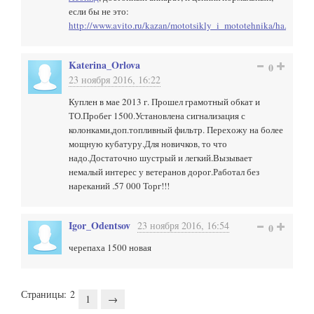
если бы не это:
http://www.avito.ru/kazan/mototsikly_i_mototehnika/ha..
Katerina_Orlova
0
23 ноября 2016, 16:22
Куплен в мае 2013 г. Прошел грамотный обкат и
ТО.Пробег 1500.Установлена сигнализация с
колонками,доп.топливный фильтр. Перехожу на более
мощную кубатуру.Для новичков, то что
надо.Достаточно шустрый и легкий.Вызывает
немалый интерес у ветеранов дорог.Работал без
нареканий .57 000 Торг!!!
Igor_Odentsov
23 ноября 2016, 16:54
0
черепаха 1500 новая
Страницы:
2
1
→