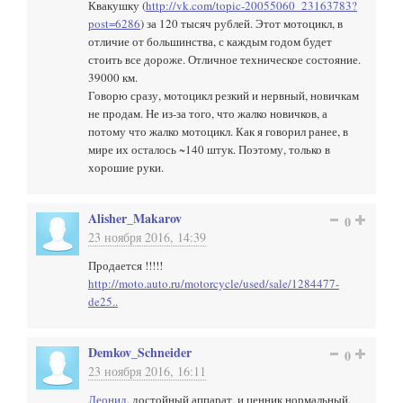
Квакушку (
http://vk.com/topic-20055060_23163783?
post=6286
) за 120 тысяч рублей. Этот мотоцикл, в
отличие от большинства, с каждым годом будет
стоить все дороже. Отличное техническое состояние.
39000 км.
Говорю сразу, мотоцикл резкий и нервный, новичкам
не продам. Не из-за того, что жалко новичков, а
потому что жалко мотоцикл. Как я говорил ранее, в
мире их осталось ~140 штук. Поэтому, только в
хорошие руки.
Alisher_Makarov
0
23 ноября 2016, 14:39
Продается !!!!!
http://moto.auto.ru/motorcycle/used/sale/1284477-
de25..
Demkov_Schneider
0
23 ноября 2016, 16:11
Леонид
, достойный аппарат, и ценник нормальный,