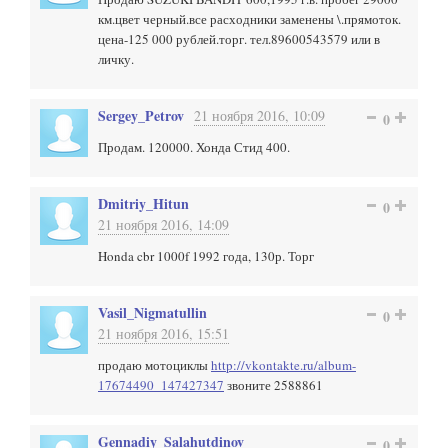
км.цвет черный.все расходники заменены \.прямоток.
цена-125 000 рублей.торг. тел.89600543579 или в
личку.
Sergey_Petrov
21 ноября 2016, 10:09
0
Продам. 120000. Хонда Стид 400.
Dmitriy_Hitun
0
21 ноября 2016, 14:09
Honda cbr 1000f 1992 года, 130р. Торг
Vasil_Nigmatullin
0
21 ноября 2016, 15:51
продаю мотоциклы
http://vkontakte.ru/album-
17674490_147427347
звоните 2588861
Gennadiy_Salahutdinov
0