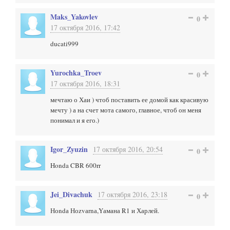
Maks_Yakovlev
0
17 октября 2016, 17:42
ducati999
Yurochka_Troev
0
17 октября 2016, 18:31
мечтаю о Хаи ) чтоб поставить ее домой как красивую
мечту ) а на счет мота самого, главное, чтоб он меня
понимал и я его.)
Igor_Zyuzin
17 октября 2016, 20:54
0
Honda CBR 600rr
Jei_Divachuk
17 октября 2016, 23:18
0
Ноndа Ноzvаrnа,Yамана R1 и Харлей.