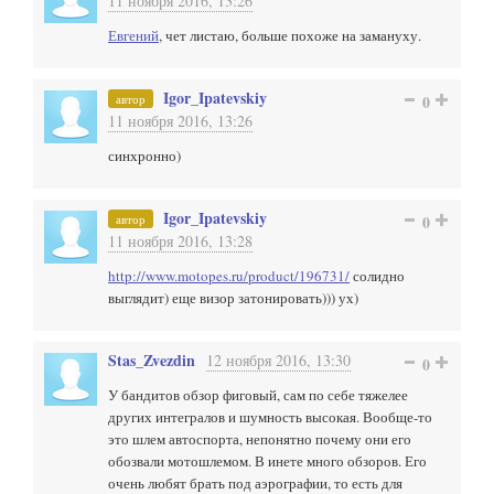
11 ноября 2016, 13:26
Евгений
, чет листаю, больше похоже на замануху.
Igor_Ipatevskiy
автор
0
11 ноября 2016, 13:26
синхронно)
Igor_Ipatevskiy
автор
0
11 ноября 2016, 13:28
http://www.motopes.ru/product/196731/
солидно
выглядит) еще визор затонировать))) ух)
Stas_Zvezdin
12 ноября 2016, 13:30
0
У бандитов обзор фиговый, сам по себе тяжелее
других интегралов и шумность высокая. Вообще-то
это шлем автоспорта, непонятно почему они его
обозвали мотошлемом. В инете много обзоров. Его
очень любят брать под аэрографии, то есть для