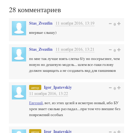
28
комментариев
Stas_Zvezdin
11 ноября 2016, 13:19
0
впервые слышу)
Stas_Zvezdin
11 ноября 2016, 13:21
0
по мне так лучше взять слегка б/у но посерьезнее, чем
новую но дешевую модель... шлем все-таки голову
должен защищать а не создавать вид для гаишников
Igor_Ipatevskiy
автор
0
11 ноября 2016, 13:22
Евгений
, вот, из этих целей я исмотрю новый, ибо БУ
хрен знает сколько раз падал....при том что внешне без
поврежений особых
Igor_Ipatevskiy
автор
0