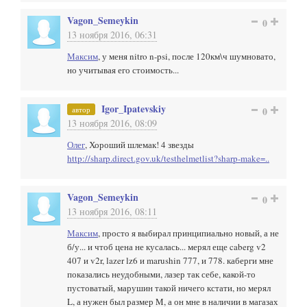
Vagon_Semeykin
0
13 ноября 2016, 06:31
Максим
, у меня nitro n-psi, после 120км\ч шумновато,
но учитывая его стоимость...
Igor_Ipatevskiy
автор
0
13 ноября 2016, 08:09
Олег
, Хороший шлемак! 4 звезды
http://sharp.direct.gov.uk/testhelmetlist?sharp-make=..
Vagon_Semeykin
0
13 ноября 2016, 08:11
Максим
, просто я выбирал принципиально новый, а не
б/у... и чтоб цена не кусалась... мерял еще caberg v2
407 и v2r, lazer lz6 и marushin 777, и 778. каберги мне
показались неудобными, лазер так себе, какой-то
пустоватый, марушин такой ничего кстати, но мерял
L, а нужен был размер M, а он мне в наличии в магазах