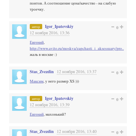
понтов. А соотношение цена/качество - на слабую
троечку.
Igor_Ipatevskiy
автор
0
12 ноября 2016, 13:36
Евгений
,
http://www.avito.ru/moskva/zapchasti_i_aksessuary/pro..
жаль в москве :)
Stas_Zvezdin
12 ноября 2016, 13:37
0
Максим
, у него размер XS )))
Igor_Ipatevskiy
автор
0
12 ноября 2016, 13:39
Евгений
, махонький?
Stas_Zvezdin
12 ноября 2016, 13:40
0