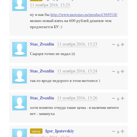
11 ноября 2016, 13:23
ну и как бы
http://www.motopes.ru/product/369518/
можно новый взять на 600 рублей дешевле чем
предлогается БУ :)
Stas_Zvezdin
11 ноября 2016, 13:23
0
Сырцев точно не падал )))
Stas_Zvezdin
11 ноября 2016, 13:24
0
так-то вроде недорого в этом мотопесе )
Stas_Zvezdin
11 ноября 2016, 13:26
0
хотя понятно откуда такие цены - в наличии ничего
нет - замануха
Igor_Ipatevskiy
автор
0