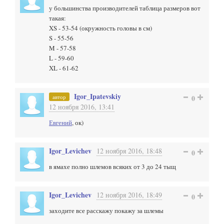
у большинства производителей таблица размеров вот
такая:
XS - 53-54 (окружность головы в см)
S - 55-56
M - 57-58
L - 59-60
XL - 61-62
Igor_Ipatevskiy
автор
0
12 ноября 2016, 13:41
Евгений
, ок)
Igor_Levichev
12 ноября 2016, 18:48
0
в ямахе полно шлемов всяких от 3 до 24 тыщ
Igor_Levichev
12 ноября 2016, 18:49
0
заходите все расскажу покажу за шлемы