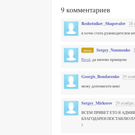
9
комментариев
Reshetnikov_Shapovalov
28 
я хочю стать руководителем шт
Sergey_Naumenko
автор
Pavel
, да ничево принцепи
Georgis_Bondarenko
29 ноя
можу допомагати вам)
Sergey_Mirkorov
29 ноября 
ВСЕМ ПРИВЕТ ЕТО Я АДМИ
БЛАГОДАРЕН ПОСТАВЛЮ П
)