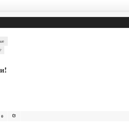
ые
P
и!
0