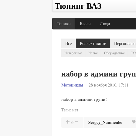
Тюнинг ВАЗ
Топики
Блоги
Люди
Все
Коллективные
Персональн
Интересные
Новые
Обсуждаемые
TO
набор в админи груп
Мотоциклы
28 ноября 2016, 17:11
набор в админи групи!
Теги:
нет
Sergey_Naumenko
0