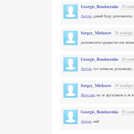
Georgis_Bondarenko
29 ноя
Антон
, давай буду допомагать
Sergey_Mirkorov
29 ноября 
допомогати срадистю але мени
Georgis_Bondarenko
29 ноя
Антон
, тут нчим не допоможу..
Sergey_Mirkorov
29 ноября 
Ярослав
, ну зе зрузумило а ле
Georgis_Bondarenko
30 ноя
Антон
, акй