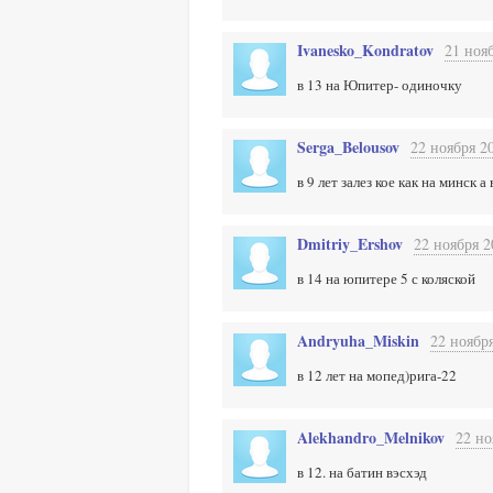
Ivanesko_Kondratov
21 нояб
в 13 на Юпитер- одиночку
Serga_Belousov
22 ноября 20
в 9 лет залез кое как на минск 
Dmitriy_Ershov
22 ноября 2
в 14 на юпитере 5 с коляской
Andryuha_Miskin
22 ноября
в 12 лет на мопед)рига-22
Alekhandro_Melnikov
22 но
в 12. на батин вэсхэд