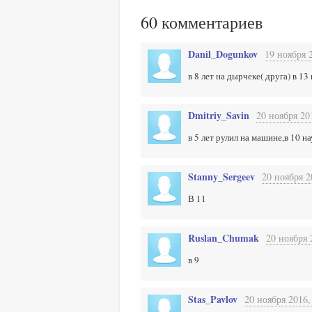
60
комментариев
Danil_Dogunkov
19 ноября 
в 8 лет на дырчеке( друга) в 13
Dmitriy_Savin
20 ноября 20
в 5 лет рулил на машине,в 10 н
Stanny_Sergeev
20 ноября 2
В 11
Ruslan_Chumak
20 ноября 
в 9
Stas_Pavlov
20 ноября 2016,