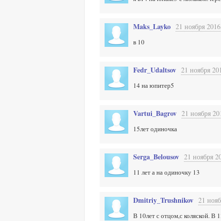
Maks_Layko
21 ноября 2016
в 10
Fedr_Udaltsov
21 ноября 20
14 на юпитер5
Vartui_Bagrov
21 ноября 20
15лет одиночка
Serga_Belousov
21 ноября 20
11 лет а на одиночку 13
Dmitriy_Trushnikov
21 нояб
В 10лет с отцом,с коляской. В 