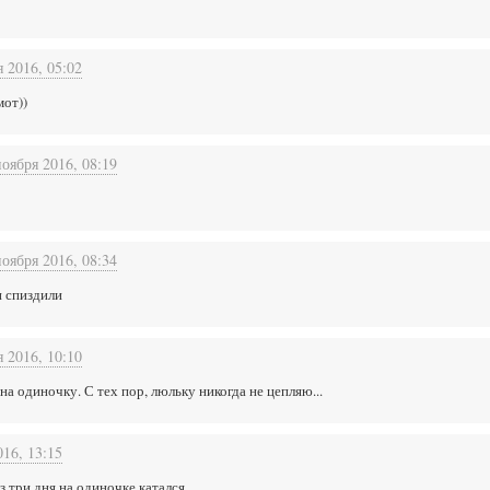
я 2016, 05:02
мот))
ноября 2016, 08:19
ноября 2016, 08:34
и спиздили
я 2016, 10:10
 на одиночку. С тех пор, люльку никогда не цепляю...
016, 13:15
з три дня на одиночке катался