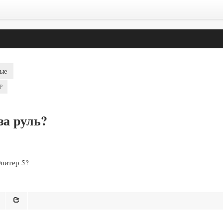
ые
P
за руль?
Юпитер 5?