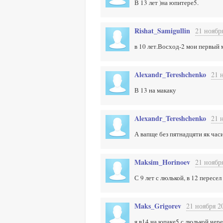
В 13 лет )на юпитере5.
Rishat_Samigullin
21 ноябр
в 10 лет.Восход-2 мои первый 
Alexandr_Tereshchenko
21 
В 13 на макаку
Alexandr_Tereshchenko
21 
А вапще без пятнадцяти як час
Maksim_Horinoev
21 ноябр
С 9 лет с люлькой, в 12 пересел
Maks_Grigorev
21 ноября 2
я в14 на юпаке5 с люлькой.чере