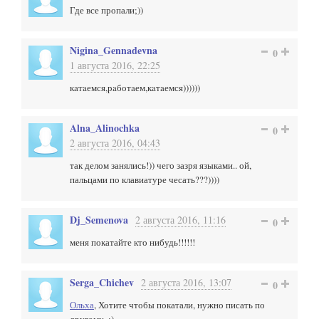
Где все пропали;))
Nigina_Gennadevna
0
1 августа 2016, 22:25
кaтaемся,рaботaем,кaтaемся))))))
Alna_Alinochka
0
2 августа 2016, 04:43
так делом занялись!)) чего зазря языками.. ой,
пальцами по клавиатуре чесать???))))
Dj_Semenova
2 августа 2016, 11:16
0
меня покатайте кто нибудь!!!!!!
Serga_Chichev
2 августа 2016, 13:07
0
Ольха
, Хотите чтобы покатали, нужно писать по