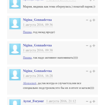
Мария, видишь как тема обернулась;) покатай парня;))
Nigina_Gennadevna
0
1 августа 2016, 09:36
Пашка
, год назад вроде)
Nigina_Gennadevna
0
1 августа 2016, 09:38
Пашка
, так надо активнее напоминать)))))
Nigina_Gennadevna
0
1 августа 2016, 16:28
Alonsonot
, да,так всегда и случается,они все
специально подстроили,что бы их в итоге и катали))))
Ayrat_Foryour
1 августа 2016, 21:12
0