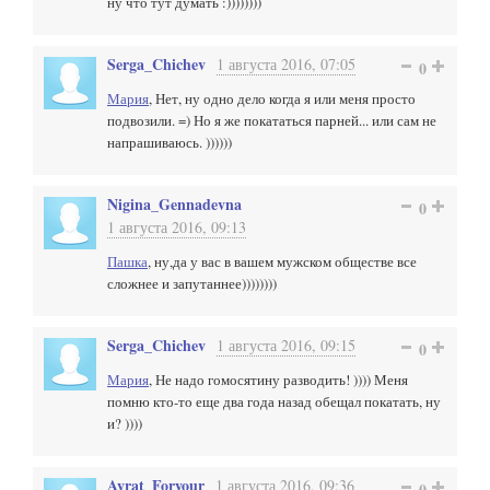
ну что тут думать :))))))))
Serga_Chichev
1 августа 2016, 07:05
0
Мария
, Нет, ну одно дело когда я или меня просто
подвозили. =) Но я же покататься парней... или сам не
напрашиваюсь. ))))))
Nigina_Gennadevna
0
1 августа 2016, 09:13
Пашка
, ну,да у вас в вашем мужском обществе все
сложнее и запутаннее))))))))
Serga_Chichev
1 августа 2016, 09:15
0
Мария
, Не надо гомосятину разводить! )))) Меня
помню кто-то еще два года назад обещал покатать, ну
и? ))))
Ayrat_Foryour
1 августа 2016, 09:36
0