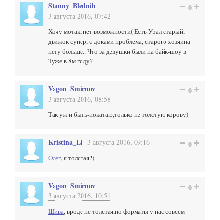
Stanny_Blednih
0
3 августа 2016, 07:42
Хочу мотак, нет возможности( Есть Урал старый,
движок супер, с доками проблема, старого хозяина
нету больше.. Что за девушки были на байк-шоу в
Туже в 8м году?
Vagon_Smirnov
0
3 августа 2016, 08:58
Так уж и быть-покатаю,только не толстую корову)
Kristina_Li
3 августа 2016, 09:16
0
Олег
, я толстая?)
Vagon_Smirnov
0
3 августа 2016, 10:51
Шива
, вроде не толстая,но форматы у нас совсем