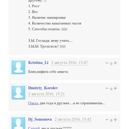
другому. ;)
1. Рост
2. Вес
3. Наличие экипировки
4. Количество накатанных часов
5. Способы оплаты. )))))
З.Ы. Госпадя, вему учить....
З.Ы.Ы. Тролололо! )))))
Kristina_Li
2 августа 2016, 13:47
0
Блин,нифига себе анкета
Dmitriy_Korolev
0
2 августа 2016, 15:21
Ольха
, два года в друзьях....а не спрашиваешь...
Dj_Semenova
2 августа 2016, 15:42
0
Сергей
, мы в друзьях?????