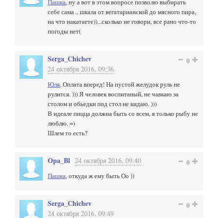
Пашка
, ну а вот в этом вопросе позволю выбирать
себе сама .. шкала от вегатарианской до мясного пира,
на что накатаете))...сколько не говори, все рано что-то
погоды нет(
Serga_Chichev
0
24 октября 2016, 09:36
Юля
, Оплата вперед! На пустой желудок руль не
рулится. ))) Я человек воспитаный, не чавкаю за
столом и обьедки под стол не кидаю. )))
В идеале пицца должна быть со всем, я только рыбу не
люблю. =)
Шлем то есть?
Opa_Bl
24 октября 2016, 09:40
0
Пашка
, откуда ж ему быть Оо ))
Serga_Chichev
0
24 октября 2016, 09:49