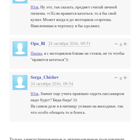
Юля
, Ну это, так сказать, предмет считай личной
гигиены. =) Если нравится кататься, то я бы свой
купил. Может когда и до мотоцикла созреешь.
Наколенники и черепаху я бы одолжил.
Opa_Bl
24 октября 2016, 09:51
0
Пашка
, я с мотоциклом близко не стояла, не то чтобы
"нравится кататься"))
Serga_Chichev
0
24 октября 2016, 09:54
Юля
, Значит еще учить правльно сидеть пассажиром
надо будет? Бида-бида! )))
На самом деле я в пятницу уезжаю на выходные, так
что особо обещать то и боюсь.
Только зарегистрированные и авторизованные пользователи