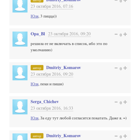
0
23 октября 2016, 07:16
Юля
, 3 пицца))
Opa_Bl
23 октября 2016, 09:20
0
решила ее не включать в список, ибо это по
умолчанию)
Dmitriy_Komarov
автор
0
23 октября 2016, 09:20
Юля
, пеки и пиши)
Serga_Chichev
0
23 октября 2016, 16:33
Юля
, За еду тут любой согласится покатать. Даже я. =)
Dmitriy_Komarov
автор
0