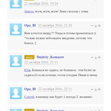
22 октября 2016, 19:24
Анюта
, всем, всем, всем! Анна съехала с темы
Opa_Bl
22 октября 2016, 21:10
0
Вам хочется пиццу?? Тогда я готова прокатиться:))
*только нужно небольшое введение, потому что
боюсь :]
Dmitriy_Komarov
автор
0
22 октября 2016, 21:11
Юля
, Боишься не садись, не боишься - тем более не
садись)))) если хочешь, готов сегодня. Пиши в личку
Opa_Bl
22 октября 2016, 22:11
0
Сергей
, я напишу как будет 1.погода 2. желание)
Dmitriy_Komarov
автор