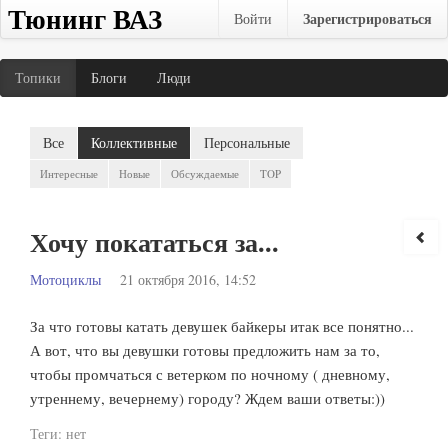
Тюнинг ВАЗ
Зарегистрироваться
Войти
Топики
Блоги
Люди
Все
Коллективные
Персональные
Интересные
Новые
Обсуждаемые
TOP
Хочу покататься за...
Мотоциклы
21 октября 2016, 14:52
За что готовы катать девушек байкеры итак все понятно...
А вот, что вы девушки готовы предложить нам за то,
чтобы промчаться с ветерком по ночному ( дневному,
утреннему, вечернему) городу? Ждем ваши ответы:))
Теги:
нет