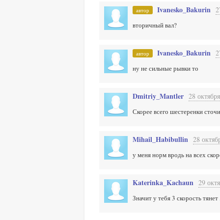
Ivanesko_Bakurin
2
автор
вторичный вал?
Ivanesko_Bakurin
2
автор
ну не сильные рывки то
Dmitriy_Mantler
28 октября
Скорее всего шестеренки сточил
Mihail_Habibullin
28 октяб
у меня норм вродь на всех скор
Katerinka_Kachaun
29 октя
Значит у тебя 3 скорость тянет 