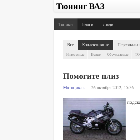
Тюнинг ВАЗ
Топики
Блоги
Люди
Все
Коллективные
Персональн
Интересные
Новые
Обсуждаемые
TO
Помогите плиз
Мотоциклы
26 октября 2012, 15:36
подск