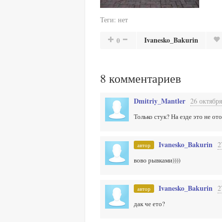
Теги:
нет
Ivanesko_Bakurin
0
8
комментариев
Dmitriy_Mantler
26 октября
Только стук? На езде это не о
Ivanesko_Bakurin
2
автор
вово рывками))))
Ivanesko_Bakurin
2
автор
дак че ето?