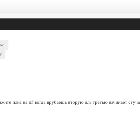
ые
P
ажите плиз на п5 когда врубаешь вторую иль третью начинает стуча