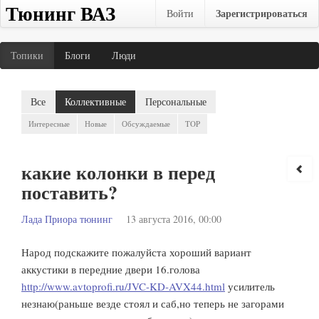
Тюнинг ВАЗ
Зарегистрироваться
Войти
Топики
Блоги
Люди
Все
Коллективные
Персональные
Интересные
Новые
Обсуждаемые
TOP
какие колонки в перед
поставить?
Лада Приора тюнинг
13 августа 2016, 00:00
Народ подскажите пожалуйста хороший вариант
аккустики в передние двери 16.голова
http://www.avtoprofi.ru/JVC-KD-AVX44.html
усилитель
незнаю(раньше везде стоял и саб,но теперь не загорами