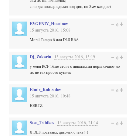
сам их выпиливаешь)
я по два кольца сделал под дин, по 8мм каждое)
EVGENIY_Husainov
0
15 августа 2016, 15:08
Morel Tempo 6 или DLS R6A
Dj_Zakarin
15 августа 2016, 15:19
0
у меня RCF 16ые стоят с пищалками норм качают но
их не так просто купить
Elmir_Kohtsulov
0
15 августа 2016, 19:48
HERTZ
Stas_Tsibikov
15 августа 2016, 21:14
0
Я DLS поставил, даволен очень!=)