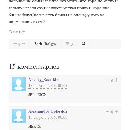
пополнение семьи,так что без этого).что хорошо четко и
громко играли,сзади аккустическая полка и хорошие
блины будут(полка есть блины не очень).у кого че
нормально играет?
Теги:
нет
Vitk_Dolgov
0
0
15
комментариев
Nikolay_Sevotkin
0
13 августа 2016, 00:05
JBL . KICX
Alekhandro_Solovskiy
0
13 августа 2016, 00:06
HERTZ