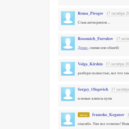
Roma_Pirogov
17 октября 2
Стык антисрипом ...
Rooomich_Farrahov
17 октя
Денис
, сними или обшей)
Volga_Kirshin
17 октября 20
разбери полностью, все что та
Sergey_Olegovich
17 октября
и новые клипсы купи
Ivanesko_Koganov
автор
спасибо. Уже все отлично! Нов