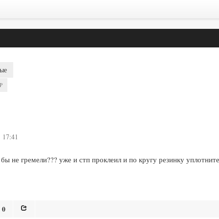
ые
P
 17:41
бы не гремели??? уже и стп проклеил и по кругу резинку уплотнит
0