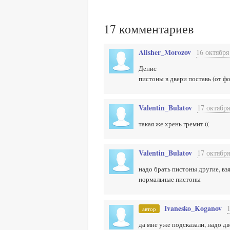
17
комментариев
Alisher_Morozov
16 октября
Денис
пистоны в двери поставь (от фо
Valentin_Bulatov
17 октября
такая же хрень гремит ((
Valentin_Bulatov
17 октября
надо брать пистоны другие, взя
нормальные пистоны
Ivanesko_Koganov
автор
да мне уже подсказали, надо дв