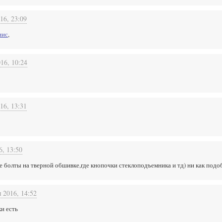
16, 23:09
нис
,
16, 10:24
16, 13:31
6, 13:50
 болты на тверной обшивке,где кнопочки стеклоподъемника и тд) ни как подобр
 2016, 14:52
ки есть