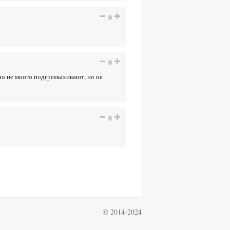
0
0
авно не много подгремыхивают, но не
0
© 2014-2024