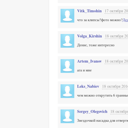
Vitk_Timohin
17 октября 20
что за клипсы?фото можно?
Де
Volga_Kirshin
18 октября 20
Денис, тоже интересно
Artem_Ivanov
18 октября 20
ага и мне
Leks_Nabiev
18 октября 201
чем можно открутить 6 гранные
Sergey_Olegovich
18 октября
Звездочкой насадка для отверт