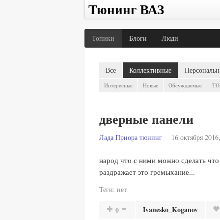
Тюнинг ВАЗ
Топики
Блоги
Люди
Все
Коллективные
Персональн
Интересные
Новые
Обсуждаемые
TO
дверные панели
Лада Приора тюнинг
16 октября 2016,
народ что с ними можно сделать что 
раздражает это гремыхание...
Теги:
нет
Ivanesko_Koganov
0