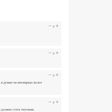
0
0
0
, я думаю на иномарках на все
0
а должно стать тихонько.