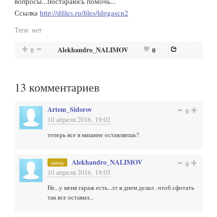
вопросы...постараюсь помочь...
Ссылка
http://dfiles.ru/files/ldpgascn2
Теги:
нет
Alekhandro_NALIMOV
0
0
13
комментариев
Artem_Sidorov
0
10 апреля 2016, 19:02
теперь все в машине оставляешь?
Alekhandro_NALIMOV
автор
0
10 апреля 2016, 19:03
Не...у меня гараж есть...эт я днем делал ..чтоб сфотать
так все оставил...