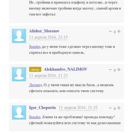
Не...тройник я припоял к плафону в потолке...и через
кнопку включаю тройник когда захочу...скачай архив я
там все зафотал
Alisher_Morozov
0
11 апреля 2016, 21:15
Sunder
, да у меня тоже сделано через кнопку токо я
спрятал все в приборную панель.
Alekhandro_NALIMOV
автор
0
11 апреля 2016, 21:23
Леонид
, О..у меня такая же мысль была...а можешь
сфотать показать..или описать твою систему
Igor_Chepurin
11 апреля 2016, 21:35
0
Sunder
, ,блинн та же проблемма! провода повсюду!
сфоткай пожалуйята всю систему че как делал напиши