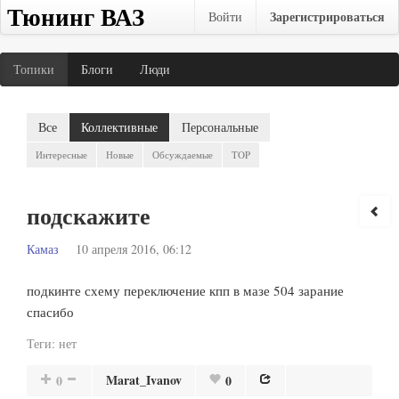
Тюнинг ВАЗ
Зарегистрироваться
Войти
Топики
Блоги
Люди
Все
Коллективные
Персональные
Интересные
Новые
Обсуждаемые
TOP
подскажите
Камаз
10 апреля 2016, 06:12
подкинте схему переключение кпп в мазе 504 зарание
спасибо
Теги:
нет
Marat_Ivanov
0
0